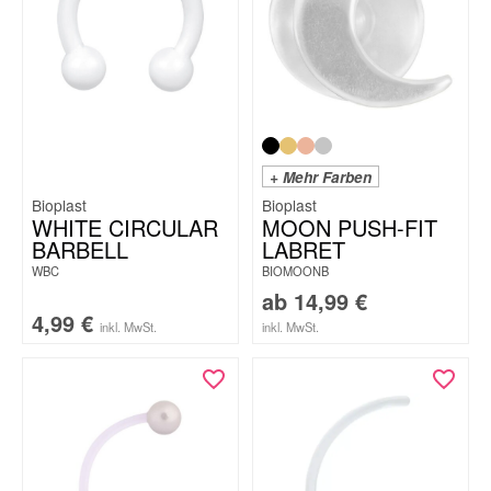
+ Mehr Farben
Bioplast
Bioplast
WHITE CIRCULAR
MOON PUSH-FIT
BARBELL
LABRET
WBC
BIOMOONB
ab
14,99
€
4,99
€
inkl. MwSt.
inkl. MwSt.