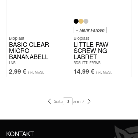
+ Mehr Farben
Bioplast
Bioplast
BASIC CLEAR
LITTLE PAW
MICRO
SCREWING
BANANABELL
LABRET
LNB
BDSLITTLEPAWB
2,99
€
14,99
€
inkl. MwSt.
inkl. MwSt.
von 7
Seite
KONTAKT