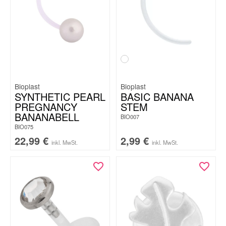
Bioplast
Bioplast
SYNTHETIC PEARL
BASIC BANANA
PREGNANCY
STEM
BANANABELL
BIO007
BIO075
22,99
€
2,99
€
inkl. MwSt.
inkl. MwSt.