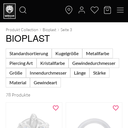
Produkt Collection
Bioplast
Seite 3
Suche
BIOPLAST
nach:
Standardsortierung
Kugelgröße
Metallfarbe
Piercing Art
Kristallfarbe
Gewindedurchmesser
Größe
Innendurchmesser
Länge
Stärke
Material
Gewindeart
78 Produkte