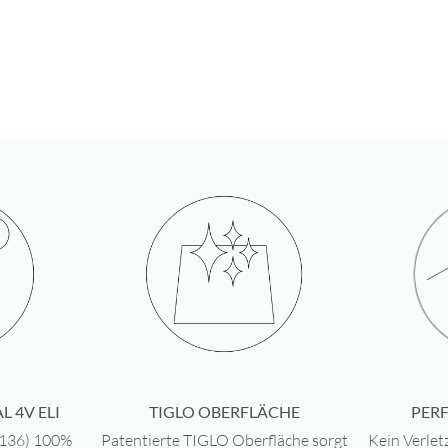
HÖCHS
Ti6AL 4
HOCHW
Deine Pi
MADE 
sondern 
WELTW
kratzfes
HÖCHST
abgeru
L 4V ELI
TIGLO OBERFLÄCHE
PER
F136) 100%
Patentierte TIGLO Oberfläche sorgt
Kein Verlet