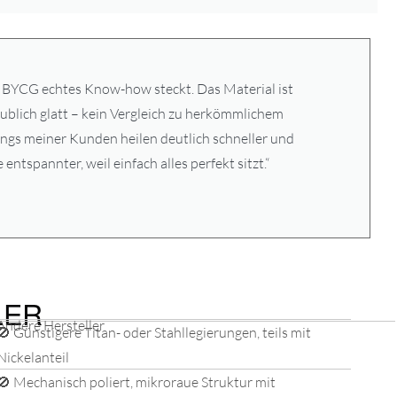
r BYCG echtes Know-how steckt. Das Material ist
aublich glatt – kein Vergleich zu herkömmlichem
ings meiner Kunden heilen deutlich schneller und
entspannter, weil einfach alles perfekt sitzt.“
LER
Andere Hersteller
🚫 Günstigere Titan- oder Stahllegierungen, teils mit
Nickelanteil
🚫 Mechanisch poliert, mikroraue Struktur mit