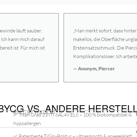
ewinde läuft sauber,
„Man merkt sofort, dass hinte
. Ich kann mich darauf
makellos, die Oberfläche ungl
bereit ist. Für mich ist
Ersteinsatzschmuck. Die Pierc
Komplikationsloser. Ich arbeite 
— Anonym, Piercer
BYCG VS. ANDERE HERSTEL
BYCG BY WILDCAT
✅ Titan Grad 23 (TI 6AL4V ELI) – 100 % biokompatibel &
hypoallergen
✅ Patentierte TiGlo-Politur – ultrasmooth & spiegelglatt