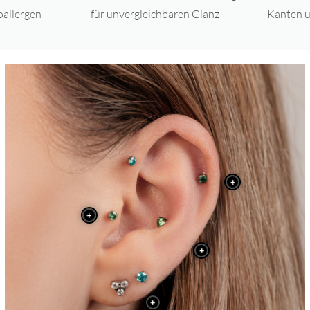
oallergen
für unvergleichbaren Glanz
Kanten u
+
+
+
+