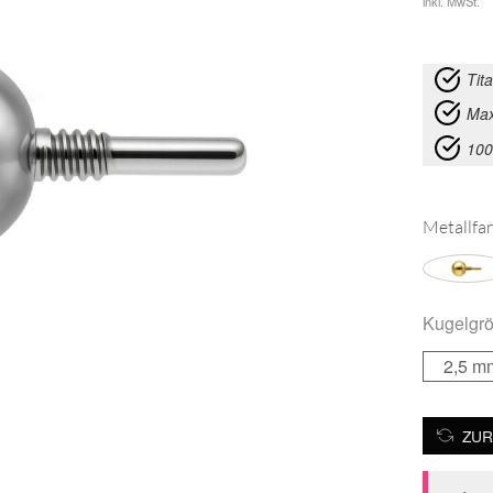
inkl. MwSt.
Tit
Max
100
Metallfar
Kugelgr
2,5 m
ZUR