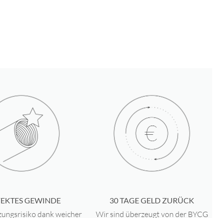
TE QUALITÄT
– hautverträgliches Titan aus der Medizintechnik –
V Eli Grad 23 – ASTM (F-136)Ti-Glo® mit abgerundeten Gewinden
ERTIGE VEREDELUNG
– durch unsere PVD Beschichtung erhalten
ercings eine ultraglatte Oberfläche und bleiben absolut farbecht
IN GERMANY
– der Schmuck ist nicht nur in Deutschland montiert,
100% in Deutschland produziert und sterilisiert
EIT EINZIGARTIGE OBERFLÄCHENVEREDELUNG
– garantiert
t und hochpoliert
E SICHERHEIT, KÜRZESTE ABHEILPHASEN
durch unsere
ndeten Gewinde
30 TAGE GELD ZURÜCK
FEKTES GEWINDE
Wir sind überzeugt von der BYCG
zungsrisiko dank weicher