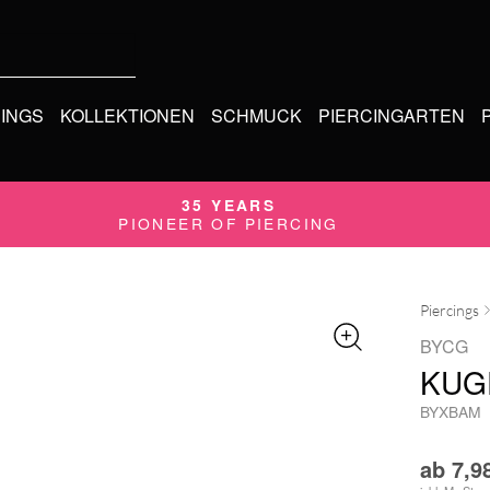
CINGS
KOLLEKTIONEN
SCHMUCK
PIERCINGARTEN
35 YEARS
PIONEER OF PIERCING
Piercings
BYCG
KUG
BYXBAM
ab
7,9