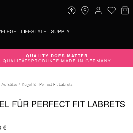
PFLEGE
LIFESTYLE
SUPPLY
QUALITY DOES MATTER
QUALITÄTSPRODUKTE MADE IN GERMANY
Aufsätze
Kugel für Perfect Fit Labrets
EL FÜR PERFECT FIT LABRETS
8
€