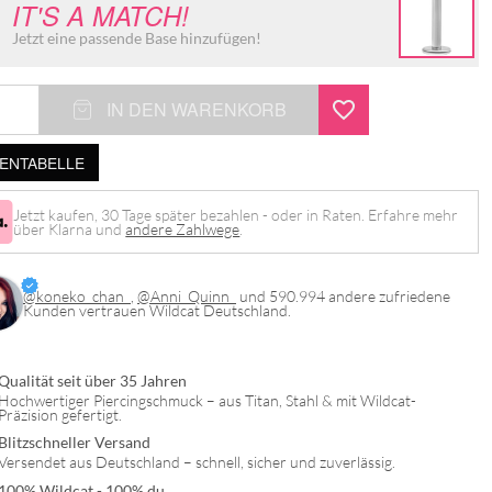
IT'S A MATCH!
Jetzt eine passende Base hinzufügen!
IN DEN WARENKORB
NTABELLE
Jetzt kaufen, 30 Tage später bezahlen - oder in Raten. Erfahre mehr
über Klarna und
andere Zahlwege
.
@koneko_chan_
,
@Anni_Quinn_
und 590.994 andere zufriedene
Kunden vertrauen Wildcat Deutschland.
Qualität seit über 35 Jahren
Hochwertiger Piercingschmuck – aus Titan, Stahl & mit Wildcat-
Präzision gefertigt.
Blitzschneller Versand
Versendet aus Deutschland – schnell, sicher und zuverlässig.
100% Wildcat - 100% du