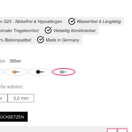
an G23 - Nickelfrei & Hypoallergen
Wasserfest & Langlebig
imaler Tragekomfort
Vielseitig Kombinierbar
% Biokompatibel
Made in Germany
be:
öße
wählen:
m
3,0 mm
ÜCKSETZEN