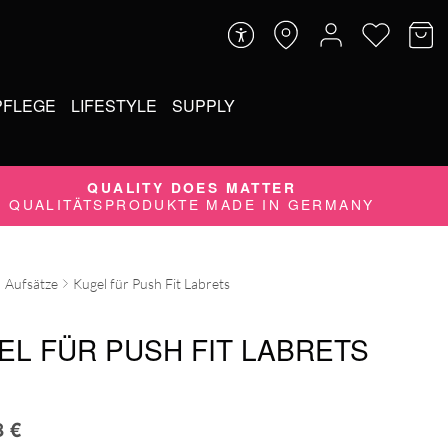
PFLEGE
LIFESTYLE
SUPPLY
QUALITY DOES MATTER
QUALITÄTSPRODUKTE MADE IN GERMANY
Aufsätze
Kugel für Push Fit Labrets
EL FÜR PUSH FIT LABRETS
8
€