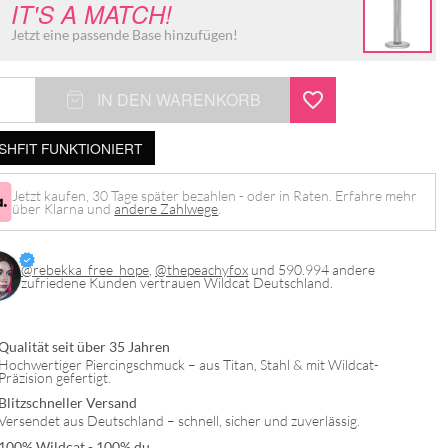
IT'S A MATCH!
Jetzt eine passende Base hinzufügen!
IN DEN WARENKORB
SHFIT FUNKTIONIERT
Jetzt kaufen, 30 Tage später bezahlen - oder in Raten. Erfahre mehr
über Klarna und
andere Zahlwege
.
@rebekka_free_hope
,
@thepeachyfox
und 590.994 andere
zufriedene Kunden vertrauen Wildcat Deutschland.
Qualität seit über 35 Jahren
Hochwertiger Piercingschmuck – aus Titan, Stahl & mit Wildcat-
Präzision gefertigt.
Blitzschneller Versand
Versendet aus Deutschland – schnell, sicher und zuverlässig.
100% Wildcat - 100% du