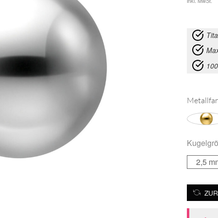
inkl. MwSt.
Tit
Max
100
Metallfar
Kugelgr
2,5 m
ZUR