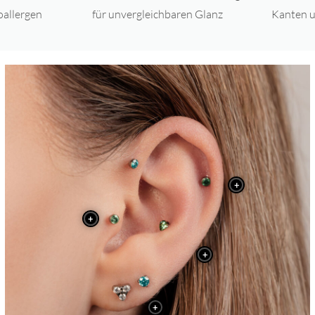
oallergen
für unvergleichbaren Glanz
Kanten u
+
+
+
+