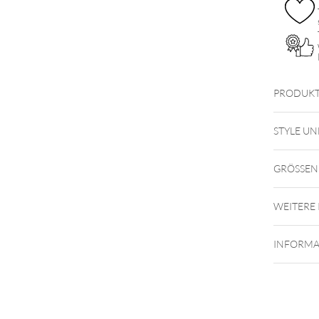
PRODUKT
STYLE UN
GRÖSSEN
Der BYCG
von 1.2
WEITERE
INFORMA
Die Kuge