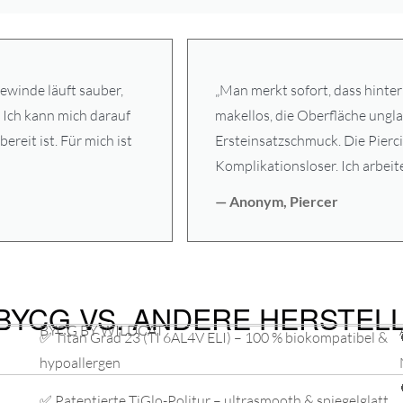
ewinde läuft sauber,
„Man merkt sofort, dass hinte
. Ich kann mich darauf
makellos, die Oberfläche ungl
bereit ist. Für mich ist
Ersteinsatzschmuck. Die Pierc
Komplikationsloser. Ich arbeite 
— Anonym, Piercer
BYCG VS. ANDERE HERSTEL
BYCG BY WILDCAT
✅ Titan Grad 23 (TI 6AL4V ELI) – 100 % biokompatibel &
hypoallergen
✅ Patentierte TiGlo-Politur – ultrasmooth & spiegelglatt