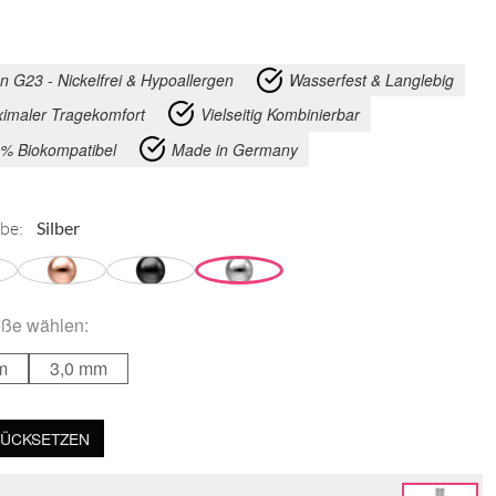
an G23 - Nickelfrei & Hypoallergen
Wasserfest & Langlebig
imaler Tragekomfort
Vielseitig Kombinierbar
% Biokompatibel
Made in Germany
be:
öße
wählen:
m
3,0 mm
ÜCKSETZEN