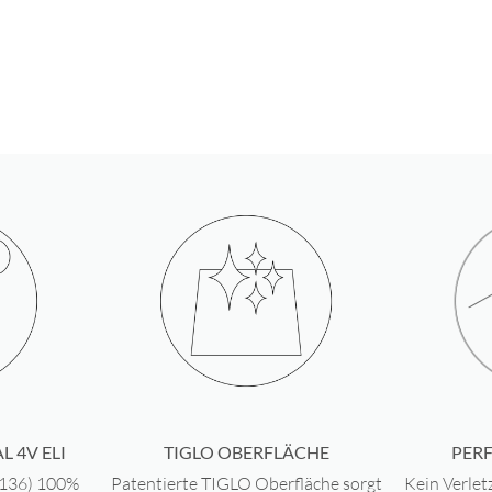
HÖCHS
Ti6AL 4
HOCHW
Deine Pi
MADE 
sondern 
WELTW
kratzfes
HÖCHST
abgeru
L 4V ELI
TIGLO OBERFLÄCHE
PER
F136) 100%
Patentierte TIGLO Oberfläche sorgt
Kein Verlet