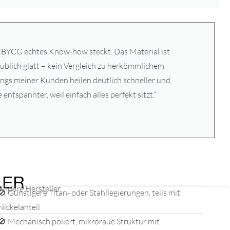
r BYCG echtes Know-how steckt. Das Material ist
aublich glatt – kein Vergleich zu herkömmlichem
ings meiner Kunden heilen deutlich schneller und
entspannter, weil einfach alles perfekt sitzt.“
LER
Andere Hersteller
🚫 Günstigere Titan- oder Stahllegierungen, teils mit
Nickelanteil
🚫 Mechanisch poliert, mikroraue Struktur mit