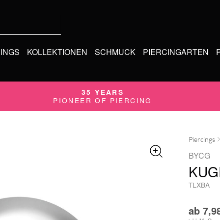
CINGS
KOLLEKTIONEN
SCHMUCK
PIERCINGARTEN
35 YEARS
PIONEER OF PIERCING
Piercings
BYCG
KUG
TLXBA
ab
7,9