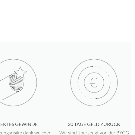
TE QUALITÄT
– hautverträgliches Titan aus der Medizintechnik –
V Eli Grad 23 – ASTM (F-136)Ti-Glo® mit abgerundeten Gewinden
ERTIGE VEREDELUNG
– durch unsere PVD Beschichtung erhalten
ercings eine ultraglatte Oberfläche und bleiben absolut farbecht
IN GERMANY
– der Schmuck ist nicht nur in Deutschland montiert,
100% in Deutschland produziert und sterilisiert
EIT EINZIGARTIGE OBERFLÄCHENVEREDELUNG
– garantiert
t und hochpoliert
E SICHERHEIT, KÜRZESTE ABHEILPHASEN
durch unsere
ndeten Gewinde
30 TAGE GELD ZURÜCK
FEKTES GEWINDE
Wir sind überzeugt von der BYCG
zungsrisiko dank weicher