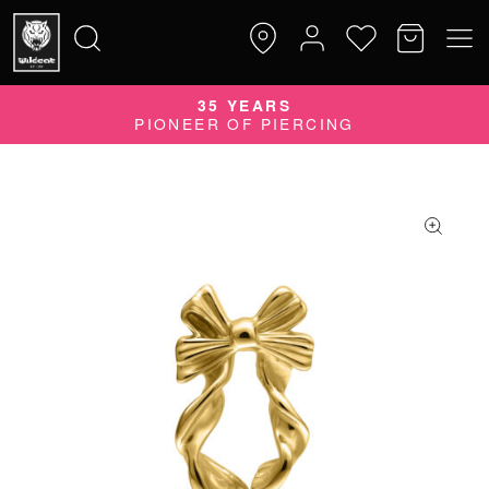
35 YEARS
Suche
PIONEER OF PIERCING
nach: