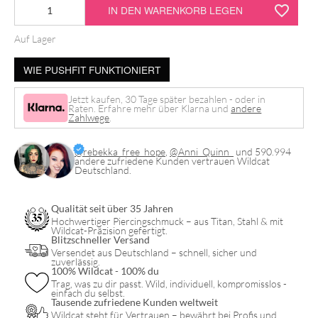
Push
IN DEN WARENKORB LEGEN
Fit
Auf Lager
Rectangle
Aufsatz
WIE PUSHFIT FUNKTIONIERT
Menge
Jetzt kaufen, 30 Tage später bezahlen - oder in
Raten. Erfahre mehr über Klarna und
andere
Zahlwege
.
@rebekka_free_hope
,
@Anni_Quinn_
und 590.994
andere zufriedene Kunden vertrauen Wildcat
Deutschland.
Qualität seit über 35 Jahren
Hochwertiger Piercingschmuck – aus Titan, Stahl & mit
Wildcat-Präzision gefertigt.
Blitzschneller Versand
Versendet aus Deutschland – schnell, sicher und
zuverlässig.
100% Wildcat - 100% du
Trag, was zu dir passt. Wild, individuell, kompromisslos -
einfach du selbst.
Tausende zufriedene Kunden weltweit
Wildcat steht für Vertrauen – bewährt bei Profis und