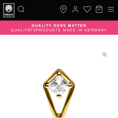
QUALITY DOES MATTER
Suche
QUALITÄTSPRODUKTE MADE IN GERMANY
nach: