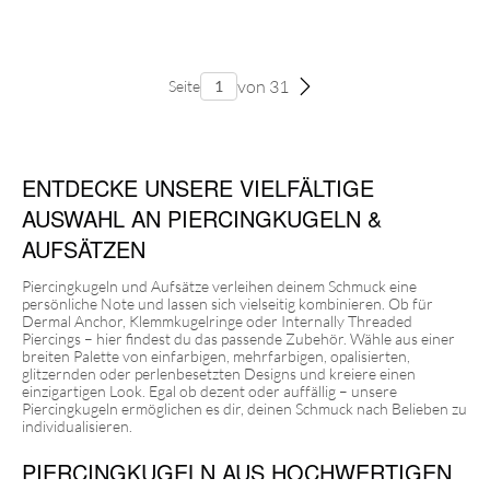
von 31
Seite
ENTDECKE UNSERE VIELFÄLTIGE
AUSWAHL AN PIERCINGKUGELN &
AUFSÄTZEN
Piercingkugeln und Aufsätze verleihen deinem Schmuck eine
persönliche Note und lassen sich vielseitig kombinieren. Ob für
Dermal Anchor, Klemmkugelringe oder Internally Threaded
Piercings – hier findest du das passende Zubehör. Wähle aus einer
breiten Palette von einfarbigen, mehrfarbigen, opalisierten,
glitzernden oder perlenbesetzten Designs und kreiere einen
einzigartigen Look. Egal ob dezent oder auffällig – unsere
Piercingkugeln ermöglichen es dir, deinen Schmuck nach Belieben zu
individualisieren.
PIERCINGKUGELN AUS HOCHWERTIGEN