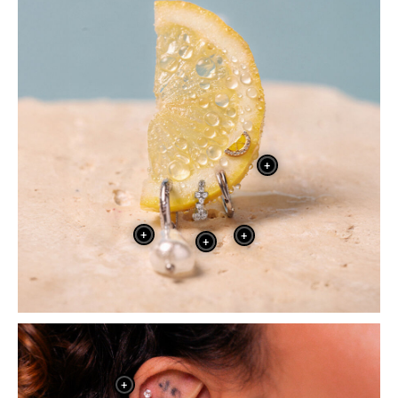
+
+
+
+
+