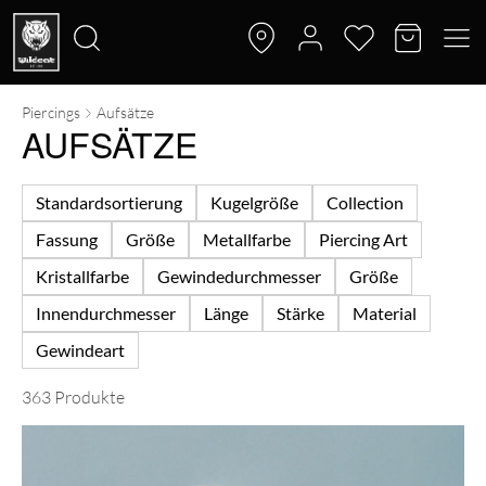
Piercings
Aufsätze
Suche
AUFSÄTZE
nach:
Standardsortierung
Kugelgröße
Collection
Fassung
Größe
Metallfarbe
Piercing Art
Kristallfarbe
Gewindedurchmesser
Größe
Innendurchmesser
Länge
Stärke
Material
Gewindeart
363 Produkte