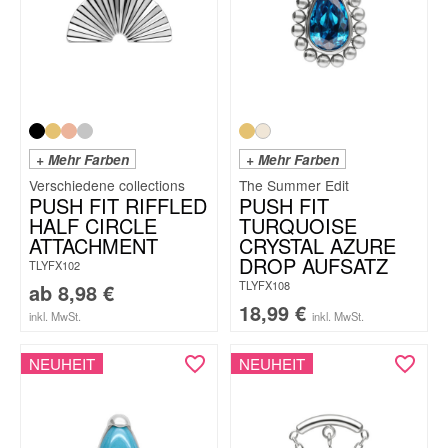
+ Mehr Farben
+ Mehr Farben
The Summer Edit
PUSH FIT RIFFLED
PUSH FIT
HALF CIRCLE
TURQUOISE
ATTACHMENT
CRYSTAL AZURE
DROP AUFSATZ
TLYFX102
TLYFX108
ab
8,98
€
18,99
€
inkl. MwSt.
inkl. MwSt.
NEUHEIT
NEUHEIT