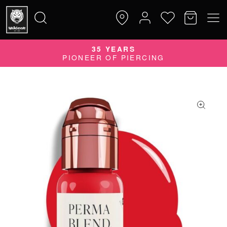
35 YEARS
Suche
PIONEER OF PIERCING
nach: