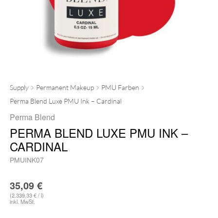
Supply
Permanent Makeup
PMU Farben
Perma Blend Luxe PMU Ink – Cardinal
Perma Blend
PERMA BLEND LUXE PMU INK –
CARDINAL
PMUINK07
35,09
€
(2.339,33 € / l)
inkl. MwSt.