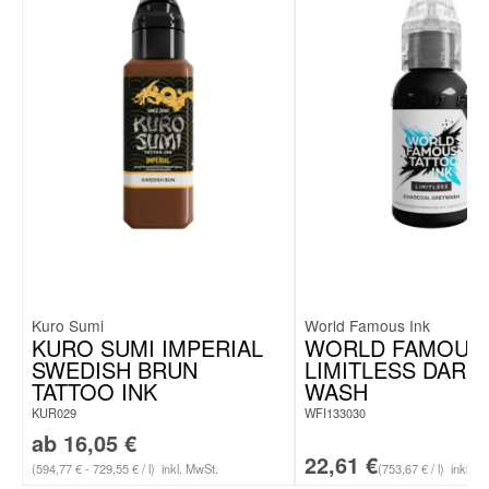
Kuro Sumi
World Famous Ink
KURO SUMI IMPERIAL
WORLD FAMOUS 
SWEDISH BRUN
LIMITLESS DARK
TATTOO INK
WASH
KUR029
WFI133030
ab
16,05
€
22,61
€
(594,77 € - 729,55 € / l)
inkl. MwSt.
(753,67 € / l)
inkl. M