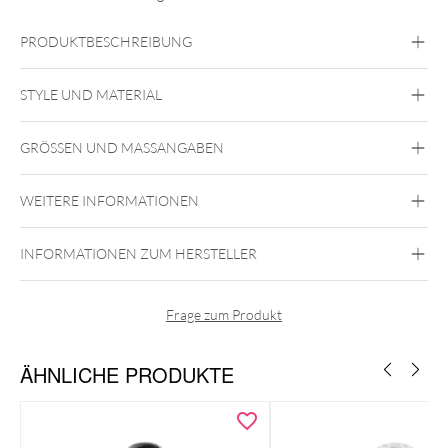
PRODUKTBESCHREIBUNG
STYLE UND MATERIAL
GRÖSSEN UND MASSANGABEN
Perma Blend
WEITERE INFORMATIONEN
Hauptmerkmale:
INFORMATIONEN ZUM HERSTELLER
Volumen: 15ml
Vollständig REACH- und EU-konform
Hergestellt unter Verwendung des Qualitätskontrollsystems
Frage zum Produkt
ISO 13485
Chargengetestet auf Mikroprobleme
Farbkalibrierung für Genauigkeit
ÄHNLICHE PRODUKTE
Zertifikat