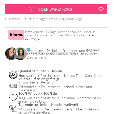
Perma
IN DEN WARENKORB
Blend
Nur noch 1 Stück auf Lager. Wenn weg, dann weg!
Luxe
PMU
Jetzt kaufen, 30 Tage später bezahlen - oder in
Raten. Erfahre mehr über Klarna und
andere
Ink
Zahlwege
.
-
Cardinal
@ronnaey_
,
@rebekka_free_hope
und 590.994
andere zufriedene Kunden vertrauen Wildcat
Deutschland.
Menge
Qualität seit über 35 Jahren
Hochwertiger Piercingschmuck – aus Titan, Stahl & mit
Wildcat-Präzision gefertigt.
Blitzschneller Versand
Versendet aus Deutschland – schnell, sicher und
zuverlässig.
100% Wildcat - 100% du
Trag, was zu dir passt. Wild, individuell, kompromisslos -
einfach du selbst.
Tausende zufriedene Kunden weltweit
Wildcat steht für Vertrauen – bewährt bei Profis und
echten Piercing-Fans.