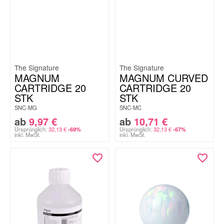
The Signature
The Signature
MAGNUM
MAGNUM CURVED
CARTRIDGE 20
CARTRIDGE 20
STK
STK
SNC-MG
SNC-MC
ab
9,97
€
ab
10,71
€
Ursprünglich:
32,13
€
Ursprünglich:
32,13
€
-69%
-67%
inkl. MwSt.
inkl. MwSt.