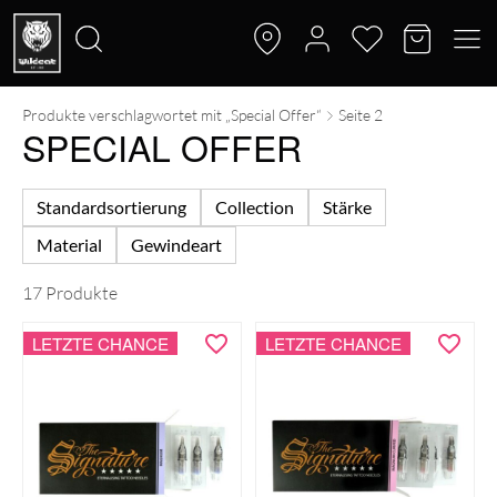
Produkte verschlagwortet mit „Special Offer“
Seite 2
Suche
SPECIAL OFFER
nach:
Standardsortierung
Collection
Stärke
Material
Gewindeart
17 Produkte
LETZTE CHANCE
LETZTE CHANCE