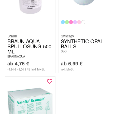
Braun
Synergy
BRAUN AQUA
SYNTHETIC OPAL
SPÜLLÖSUNG 500
BALLS
ML
SBO
BRAUNAQUA
ab
4,75
€
ab
6,99
€
(5,94 € - 9,50 € / l)
inkl. MwSt.
inkl. MwSt.