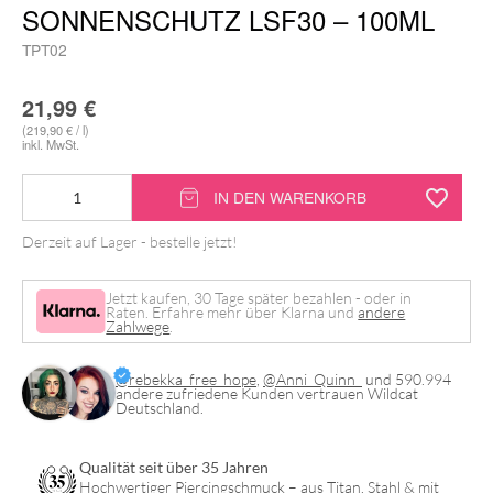
SONNENSCHUTZ LSF30 – 100ML
TPT02
21,99
€
(219,90 € / l)
inkl. MwSt.
TATprotect
IN DEN WARENKORB
Antiaging
Derzeit auf Lager - bestelle jetzt!
und
Sonnenschutz
Jetzt kaufen, 30 Tage später bezahlen - oder in
LSF30
Raten. Erfahre mehr über Klarna und
andere
Zahlwege
.
-
100ml
@rebekka_free_hope
,
@Anni_Quinn_
und 590.994
andere zufriedene Kunden vertrauen Wildcat
Menge
Deutschland.
Qualität seit über 35 Jahren
Hochwertiger Piercingschmuck – aus Titan, Stahl & mit