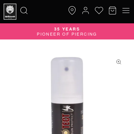
35 YEARS
Suche
PIONEER OF PIERCING
nach: