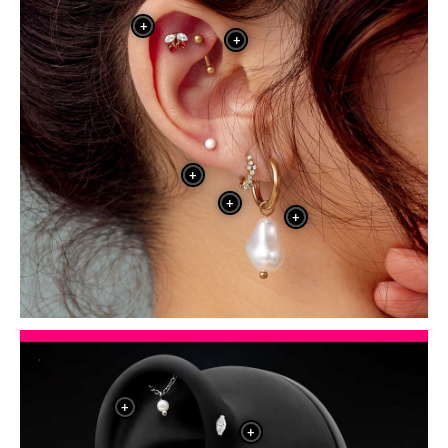
+
+
+
+
+
+
+