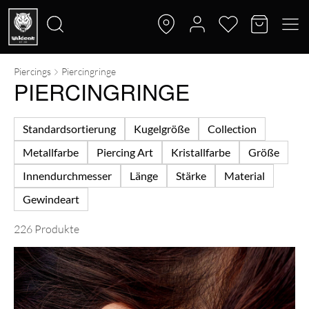
Piercings
Piercingringe
Suche
PIERCINGRINGE
nach:
Standardsortierung
Kugelgröße
Collection
Metallfarbe
Piercing Art
Kristallfarbe
Größe
Innendurchmesser
Länge
Stärke
Material
Gewindeart
226 Produkte