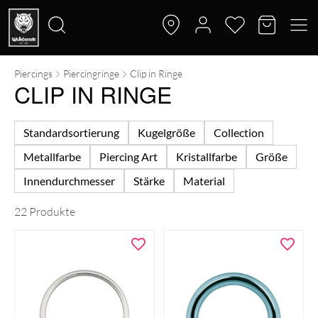
Piercings
Piercingringe
Clip in Ringe
Suche
CLIP IN RINGE
nach:
Standardsortierung
Kugelgröße
Collection
Metallfarbe
Piercing Art
Kristallfarbe
Größe
Innendurchmesser
Stärke
Material
22 Produkte