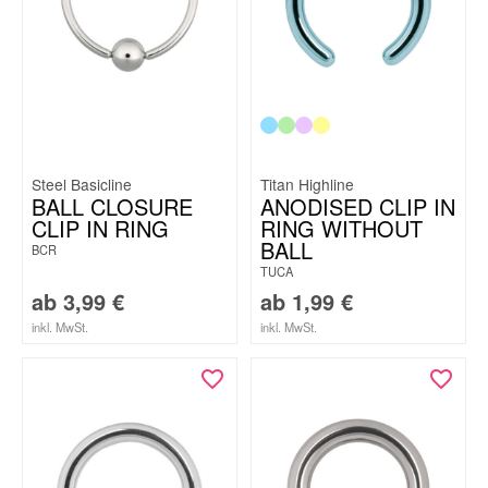
Steel Basicline
Titan Highline
BALL CLOSURE
ANODISED CLIP IN
CLIP IN RING
RING WITHOUT
BALL
BCR
TUCA
ab
3,99
€
ab
1,99
€
inkl. MwSt.
inkl. MwSt.