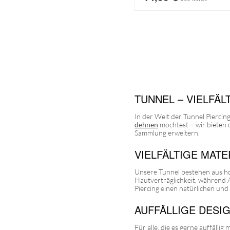
TUNNEL – VIELFÄL
In der Welt der Tunnel Piercin
dehnen
möchtest – wir bieten 
Sammlung erweitern.
VIELFÄLTIGE MAT
Unsere Tunnel bestehen aus ho
Hautverträglichkeit, während A
Piercing einen natürlichen und 
AUFFÄLLIGE DESI
Für alle, die es gerne auffälli