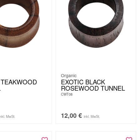
Organic
C TEAKWOOD
EXOTIC BLACK
L
ROSEWOOD TUNNEL
CWT08
12,00
€
inkl. MwSt.
inkl. MwSt.