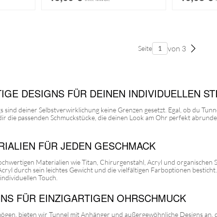
von 3
Seite
TIGE DESIGNS FÜR DEINEN INDIVIDUELLEN ST
gs sind deiner Selbstverwirklichung keine Grenzen gesetzt. Egal, ob du Tu
dir die passenden Schmuckstücke, die deinen Look am Ohr perfekt abrunde
ERIALIEN FÜR JEDEN GESCHMACK
chwertigen Materialien wie Titan, Chirurgenstahl, Acryl und organischen 
cryl durch sein leichtes Gewicht und die vielfältigen Farboptionen bestic
individuellen Touch.
GNS FÜR EINZIGARTIGEN OHRSCHMUCK
g mögen, bieten wir Tunnel mit Anhänger und außergewöhnliche Designs an, di