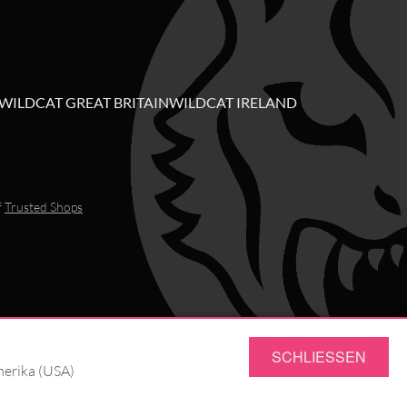
WILDCAT GREAT BRITAIN
WILDCAT IRELAND
f
Trusted Shops
SCHLIESSEN
merika (USA)