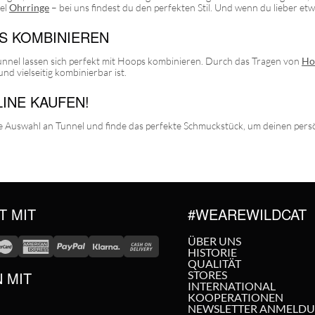
nel
Ohrringe
– bei uns findest du den perfekten Stil. Und wenn du lieber et
S KOMBINIEREN
unnel lassen sich perfekt mit Hoops kombinieren. Durch das Tragen von
Ho
und vielseitig kombinierbar ist.
INE KAUFEN!
ige Auswahl an Tunnel und finde das perfekte Schmuckstück, um deinen pers
T MIT
#WEAREWILDCAT
ÜBER UNS
HISTORIE
QUALITÄT
N MIT
STORES
INTERNATIONAL
KOOPERATIONEN
NEWSLETTER ANMELD