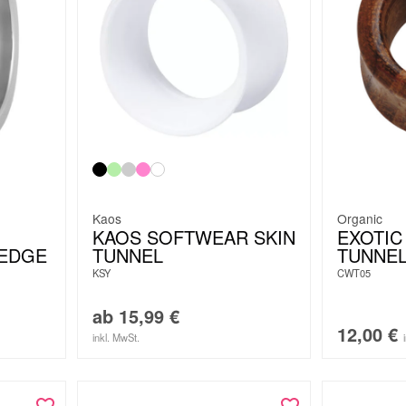
Kaos
Organic
KAOS SOFTWEAR SKIN
EXOTI
 EDGE
TUNNEL
TUNNE
KSY
CWT05
ab
15,99
€
12,00
€
inkl. MwSt.