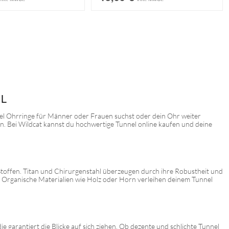
IL
nnel Ohrringe für Männer oder Frauen suchst oder dein Ohr weiter
n. Bei Wildcat kannst du hochwertige Tunnel online kaufen und deine
Stoffen. Titan und Chirurgenstahl überzeugen durch ihre Robustheit und
ht. Organische Materialien wie Holz oder Horn verleihen deinem Tunnel
e garantiert die Blicke auf sich ziehen. Ob dezente und schlichte Tunnel