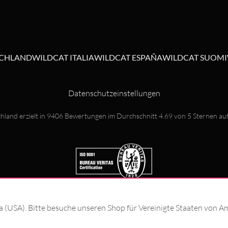
SCHLAND
WILDCAT ITALIA
WILDCAT ESPAÑA
WILDCAT SUOMI
Datenschutzeinstellungen
hland erzielt in
9406
Bewertungen im Durchschnitt
4.69
von
5
Sternen au
ka (USA). Bitte besuche unseren Shop für Vereinigte Staaten von A
© Wildcat GmbH 2026