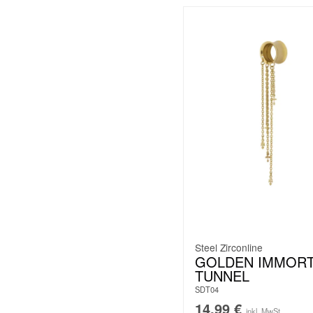
Steel Zirconline
GOLDEN IMMORT
TUNNEL
SDT04
14,99
€
inkl. MwSt.