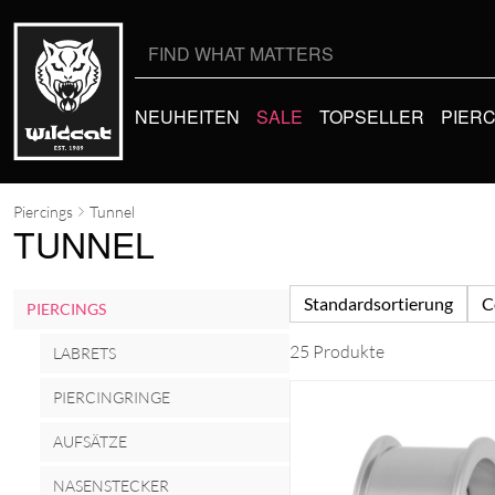
Suche
nach:
NEUHEITEN
SALE
TOPSELLER
PIER
Piercings
Tunnel
TUNNEL
Standardsortierung
C
PIERCINGS
25 Produkte
LABRETS
PIERCINGRINGE
AUFSÄTZE
NASENSTECKER