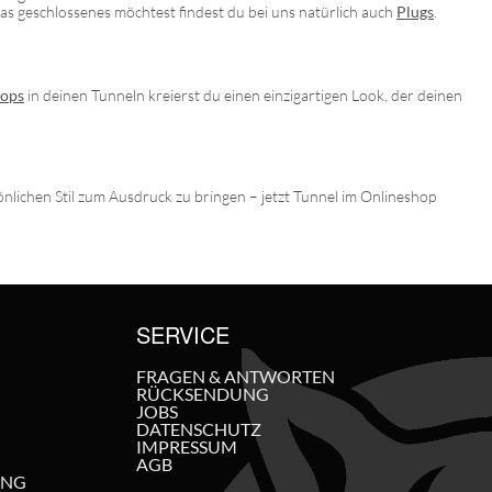
was geschlossenes möchtest findest du bei uns natürlich auch
Plugs
.
ops
in deinen Tunneln kreierst du einen einzigartigen Look, der deinen
önlichen Stil zum Ausdruck zu bringen – jetzt Tunnel im Onlineshop
SERVICE
FRAGEN & ANTWORTEN
RÜCKSENDUNG
JOBS
DATENSCHUTZ
IMPRESSUM
AGB
UNG