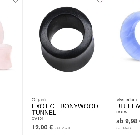
Organic
Mysterium
EXOTIC EBONYWOOD
BLUELA
TUNNEL
MOT04
CWT04
ab
9,98
12,00
€
inkl. MwSt.
inkl. MwSt.