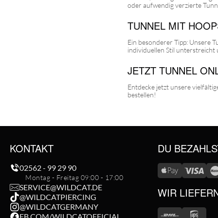
oder aufwendig verzierte Tun
TUNNEL MIT HOOP
Ein besonderer Tipp: Unsere T
individuellen Stil unterstreicht 
JETZT TUNNEL ONL
Entdecke jetzt unsere vielfält
bestellen!
KONTAKT
DU BEZAHLS
02562 - 99 29 90
Montag - Freitag 09:00 - 17:00
SERVICE@WILDCAT.DE
WIR LIEFER
@WILDCATPIERCING
@WILDCATGERMANY
FB.COM/WILDCATOFFICIAL