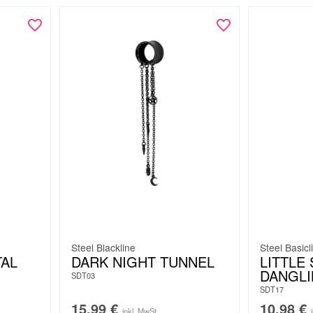
Steel Blackline
Steel Basicl
AL
DARK NIGHT TUNNEL
LITTLE
DANGLI
SDT03
SDT17
15,99
€
10,98
€
inkl. MwSt.