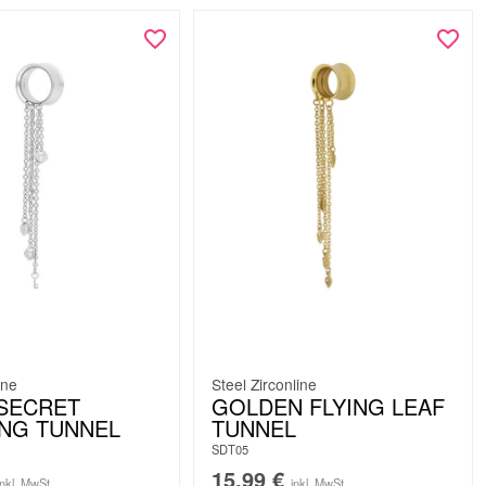
ine
Steel Zirconline
 SECRET
GOLDEN FLYING LEAF
NG TUNNEL
TUNNEL
SDT05
15,99
€
inkl. MwSt.
inkl. MwSt.