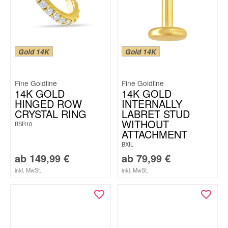
Gold 14K
Gold 14K
Fine Goldline
Fine Goldline
14K GOLD
14K GOLD
HINGED ROW
INTERNALLY
CRYSTAL RING
LABRET STUD
WITHOUT
BSR10
ATTACHMENT
BXIL
ab
149,99
€
ab
79,99
€
inkl. MwSt.
inkl. MwSt.