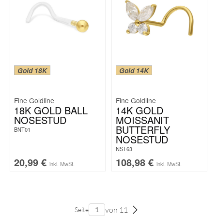
Gold 18K
Gold 14K
Fine Goldline
Fine Goldline
18K GOLD BALL
14K GOLD
NOSESTUD
MOISSANIT
BUTTERFLY
BNT01
NOSESTUD
NST63
20,99
€
108,98
€
inkl. MwSt.
inkl. MwSt.
von 11
Seite