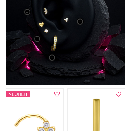
+
+
+
+
NEUHEIT