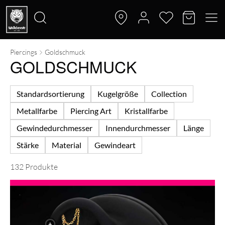
Piercings
Goldschmuck
Suche
GOLDSCHMUCK
nach:
Standardsortierung
Kugelgröße
Collection
Metallfarbe
Piercing Art
Kristallfarbe
Gewindedurchmesser
Innendurchmesser
Länge
Stärke
Material
Gewindeart
132 Produkte
+