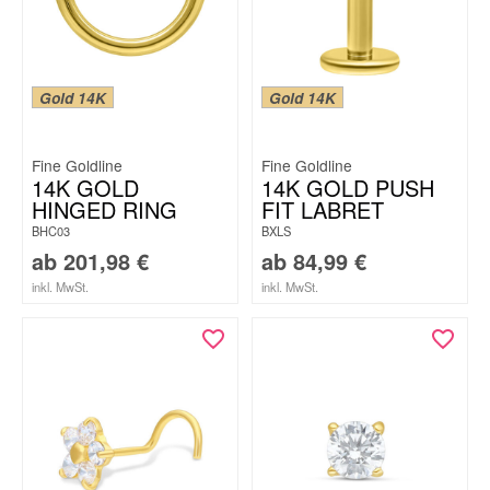
Gold 14K
Gold 14K
Fine Goldline
Fine Goldline
14K GOLD
14K GOLD PUSH
HINGED RING
FIT LABRET
BHC03
BXLS
ab
201,98
€
ab
84,99
€
inkl. MwSt.
inkl. MwSt.