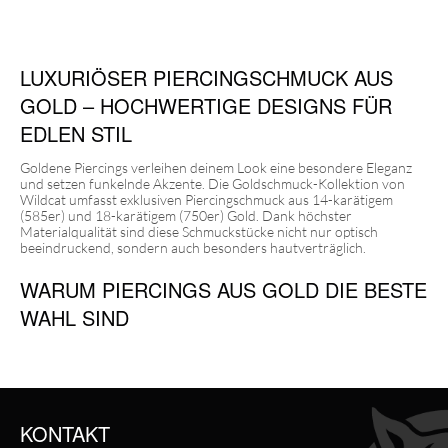
LUXURIÖSER PIERCINGSCHMUCK AUS
GOLD – HOCHWERTIGE DESIGNS FÜR
EDLEN STIL
Goldene Piercings verleihen deinem Look eine besondere Eleganz
und setzen funkelnde Akzente. Die Goldschmuck-Kollektion von
Wildcat umfasst exklusiven Piercingschmuck aus 14-karätigem
(585er) und 18-karätigem (750er) Gold. Dank höchster
Materialqualität sind diese Schmuckstücke nicht nur optisch
beeindruckend, sondern auch besonders hautverträglich.
WARUM PIERCINGS AUS GOLD DIE BESTE
WAHL SIND
Piercingschmuck aus Gold überzeugt durch seine hypoallergenen
Eigenschaften, wodurch er sich perfekt für empfindliche Haut und
den Ersteinsatz eignet. Im Gegensatz zu vergoldeten
Schmuckstücken ist massives Gold langlebig und läuft nicht an,
sodass es seinen Glanz über Jahre hinweg behält. Die präzise
KONTAKT
Verarbeitung sorgt für höchsten Tragekomfort und eine edle Optik,
egal ob du dich für klassisches Gelbgold, strahlendes Weißgold aus