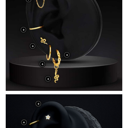
+
+
+
+
+
+
+