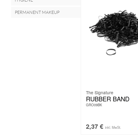
PERMANENT MAKEUP
The Signature
RUBBER BAND
GRO09BK
2,37
€
inkl. MwSt.