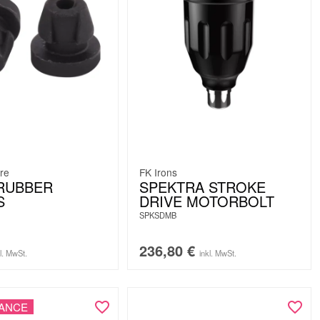
re
FK Irons
RUBBER
SPEKTRA STROKE
S
DRIVE MOTORBOLT
SPKSDMB
236,80
€
kl. MwSt.
inkl. MwSt.
HANCE