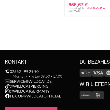
656,67
€
Ursprünglich:
1.010,26
€
-35%
inkl. MwSt.
KONTAKT
DU BEZAHLS
02562 - 99 29 90
Montag - Freitag 09:00 - 17:00
SERVICE@WILDCAT.DE
WIR LIEFER
@WILDCATPIERCING
@WILDCATGERMANY
FB.COM/WILDCATOFFICIAL