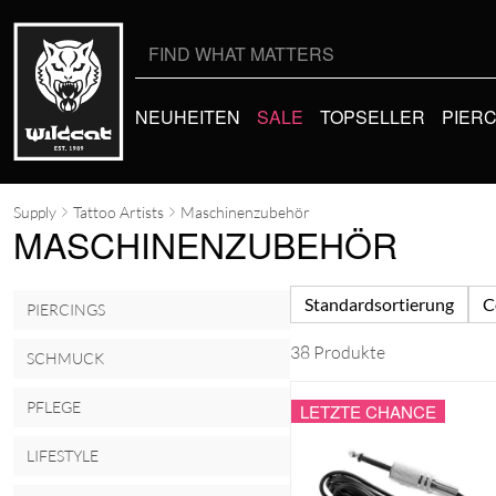
Suche
nach:
NEUHEITEN
SALE
TOPSELLER
PIER
Supply
Tattoo Artists
Maschinenzubehör
MASCHINENZUBEHÖR
Standardsortierung
C
PIERCINGS
38 Produkte
SCHMUCK
PFLEGE
LETZTE CHANCE
LIFESTYLE