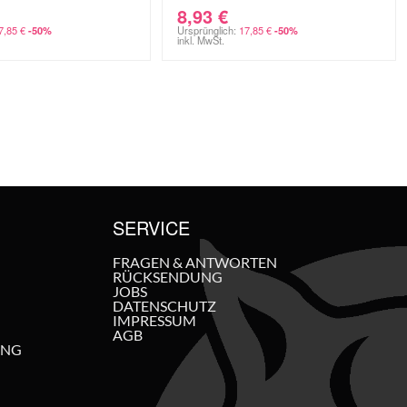
8,93
€
7,85
€
Ursprünglich:
17,85
€
-50%
-50%
inkl. MwSt.
SERVICE
FRAGEN & ANTWORTEN
RÜCKSENDUNG
JOBS
DATENSCHUTZ
IMPRESSUM
AGB
UNG