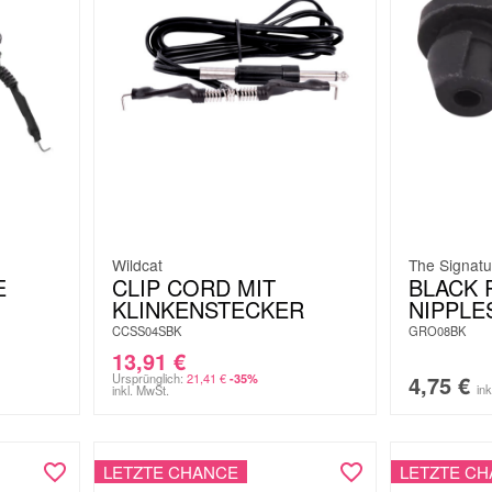
Wildcat
The Signatu
E
CLIP CORD MIT
BLACK 
KLINKENSTECKER
NIPPLE
CCSS04SBK
GRO08BK
13,91
€
Ursprünglich:
21,41
€
4,75
€
-35%
in
inkl. MwSt.
LETZTE CHANCE
LETZTE C