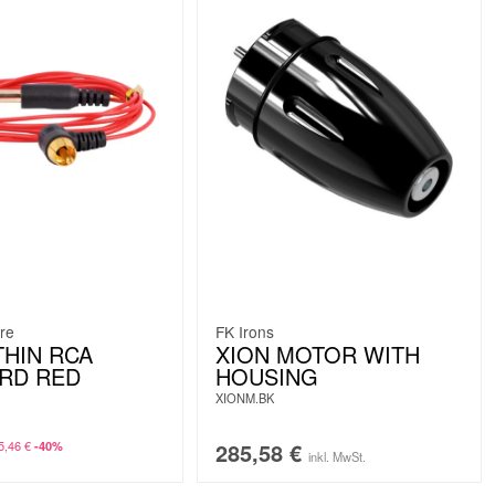
re
FK Irons
THIN RCA
XION MOTOR WITH
RD RED
HOUSING
XIONM.BK
5,46
€
285,58
€
-40%
inkl. MwSt.