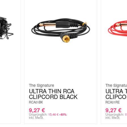
The Signature
The Signatu
ULTRA THIN RCA
ULTRA 
CLIPCORD BLACK
CLIPCO
RCA01BK
RCA01RE
9,27
€
9,27
€
Ursprünglich:
15,46
€
Ursprünglich:
1
-40%
inkl. MwSt.
inkl. MwSt.