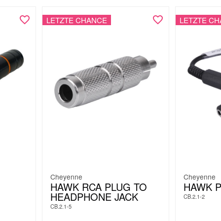
LETZTE CHANCE
LETZTE C
Cheyenne
Cheyenne
HAWK RCA PLUG TO
HAWK P
HEADPHONE JACK
CB.2.1-2
CB.2.1-5