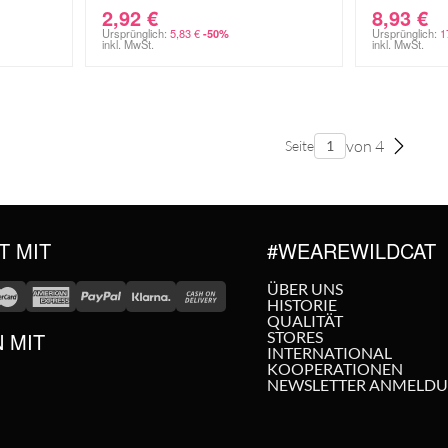
2,92
€
8,93
€
Ursprünglich:
5,83
€
Ursprünglich:
1
-50%
inkl. MwSt.
inkl. MwSt.
von 4
Seite
T MIT
#WEAREWILDCAT
ÜBER UNS
HISTORIE
QUALITÄT
N MIT
STORES
INTERNATIONAL
KOOPERATIONEN
NEWSLETTER ANMELD