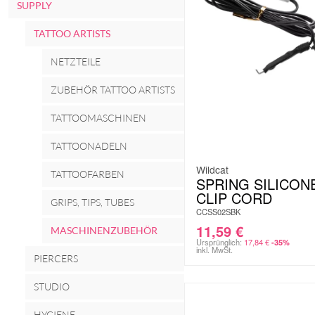
SUPPLY
TATTOO ARTISTS
NETZTEILE
ZUBEHÖR TATTOO ARTISTS
TATTOOMASCHINEN
TATTOONADELN
Wildcat
TATTOOFARBEN
SPRING SILICON
CLIP CORD
GRIPS, TIPS, TUBES
CCSS02SBK
11,59
€
MASCHINENZUBEHÖR
Ursprünglich:
17,84
€
-35%
inkl. MwSt.
PIERCERS
STUDIO
HYGIENE