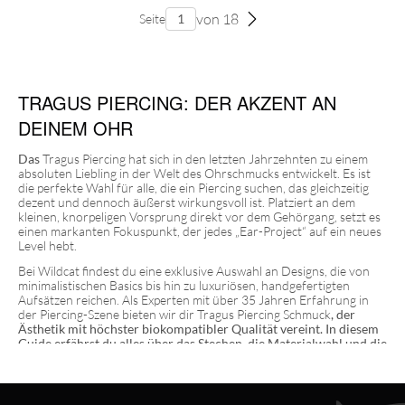
von 18
Seite
TRAGUS PIERCING: DER AKZENT AN
DEINEM OHR
Das
Tragus Piercing hat sich in den letzten Jahrzehnten zu einem
absoluten Liebling in der Welt des Ohrschmucks entwickelt. Es ist
die perfekte Wahl für alle, die ein Piercing suchen, das gleichzeitig
dezent und dennoch äußerst wirkungsvoll ist. Platziert an dem
kleinen, knorpeligen Vorsprung direkt vor dem Gehörgang, setzt es
einen markanten Fokuspunkt, der jedes „Ear-Project“ auf ein neues
Level hebt.
Bei Wildcat findest du eine exklusive Auswahl an Designs, die von
minimalistischen Basics bis hin zu luxuriösen, handgefertigten
Aufsätzen reichen. Als Experten mit über 35 Jahren Erfahrung in
der Piercing-Szene bieten wir dir Tragus Piercing Schmuck
, der
Ästhetik mit höchster biokompatibler Qualität vereint. In diesem
Guide erfährst du alles über das Stechen, die Materialwahl und die
professionelle Pflege, damit dein Tragus-Piercing schnell und
unkompliziert verheilt.