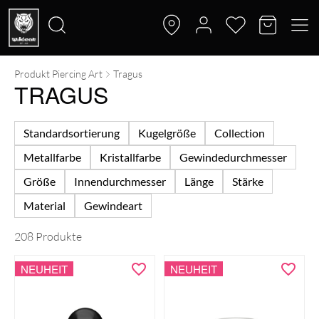
Produkt Piercing Art
Tragus
TRAGUS
Standardsortierung
Kugelgröße
Collection
Metallfarbe
Kristallfarbe
Gewindedurchmesser
Größe
Innendurchmesser
Länge
Stärke
Material
Gewindeart
208 Produkte
NEUHEIT
NEUHEIT