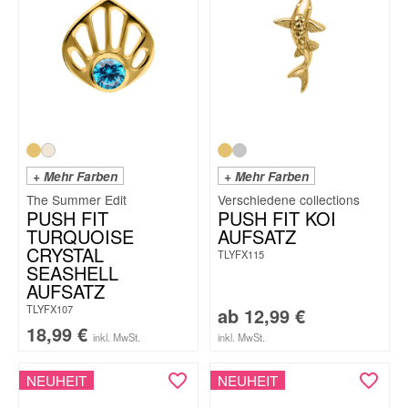
+ Mehr Farben
+ Mehr Farben
The Summer Edit
PUSH FIT
PUSH FIT KOI
TURQUOISE
AUFSATZ
CRYSTAL
TLYFX115
SEASHELL
AUFSATZ
TLYFX107
ab
12,99
€
18,99
€
inkl. MwSt.
inkl. MwSt.
NEUHEIT
NEUHEIT