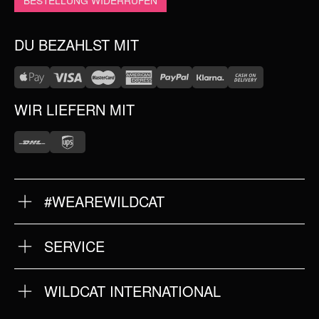
BESTELLUNG WIDERRUFEN
DU BEZAHLST MIT
WIR LIEFERN MIT
#WEAREWILDCAT
ÜBER UNS
HISTORIE
QUALITÄT
SERVICE
STORES
FRAGEN & ANTWORTEN
INTERNATIONAL
RÜCKSENDUNG
KOOPERATIONEN
JOBS
NEWSLETTER ANMELDUNG
WILDCAT INTERNATIONAL
DATENSCHUTZ
IMPRESSUM
WILDCAT INTERNATIONAL