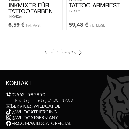
INKMIXER FÜR
TATTOO ARMREST
TATTOOFARBEN
TZB002
INKMIX01
6,59
€
59,48
€
inkl. MwSt.
inkl. MwSt.
von 36
Seite
KONTAKT
02562 - 99 29 90
Montag - Freitag 09:00 - 17:00
SERVICE@WILDCAT.DE
@WILDCATPIERCING
@WILDCATGERMANY
FB.COM/WILDCATOFFICIAL