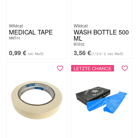
Wildcat
Wildcat
MEDICAL TAPE
WASH BOTTLE 500
ML
MMT01
BOE02
0,99
€
3,56
€
inkl. MwSt.
(7,12 € / l)
inkl. MwSt.
LETZTE CHANCE