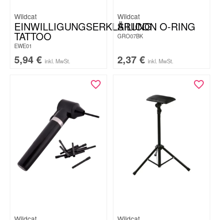
Wildcat
Wildcat
EINWILLIGUNGSERKLÄRUNG
SILICON O-RING
TATTOO
GRO07BK
EWE01
5,94
€
2,37
€
inkl. MwSt.
inkl. MwSt.
Wildcat
Wildcat