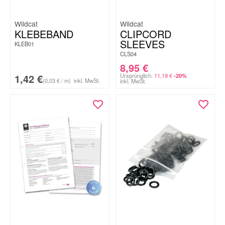
Wildcat
Wildcat
KLEBEBAND
CLIPCORD
SLEEVES
KLEB01
CLS04
8,95
€
1,42
€
Ursprünglich:
11,19
€
-20%
(0,03 € / m)
inkl. MwSt.
inkl. MwSt.