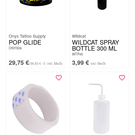
Onyx Tattoo Supply
Wildcat
POP GLIDE
WILDCAT SPRAY
BOTTLE 300 ML
ONYX06
WTP45
29,75
€
3,99
€
(59,50 € / l)
inkl. MwSt.
inkl. MwSt.