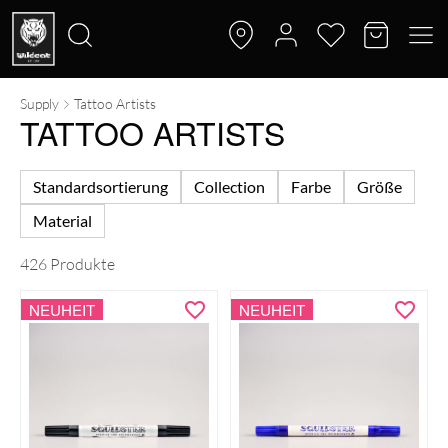
Supply
Tattoo Artists
Suche
TATTOO ARTISTS
nach:
Standardsortierung
Collection
Farbe
Größe
Material
426 Produkte
NEUHEIT
NEUHEIT