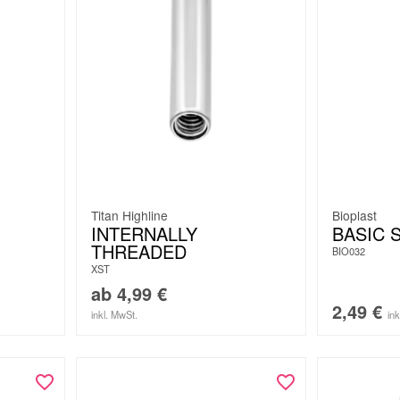
Titan Highline
Bioplast
INTERNALLY
BASIC 
THREADED
BIO032
XST
ab
4,99
€
2,49
€
inkl. MwSt.
in