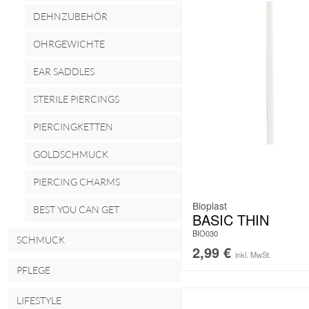
DEHNZUBEHÖR
OHRGEWICHTE
EAR SADDLES
STERILE PIERCINGS
PIERCINGKETTEN
GOLDSCHMUCK
PIERCING CHARMS
Bioplast
BEST YOU CAN GET
BASIC THIN
BIO030
SCHMUCK
2,99
€
inkl. MwSt.
PFLEGE
LIFESTYLE