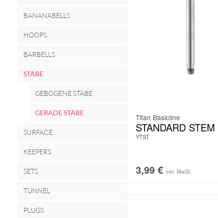
BANANABELLS
HOOPS
BARBELLS
STÄBE
GEBOGENE STÄBE
GERADE STÄBE
Titan Basicline
STANDARD STEM
SURFACE
YTST
KEEPERS
3,99
€
SETS
inkl. MwSt.
TUNNEL
PLUGS