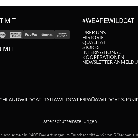
T MIT
#WEAREWILDCAT
ÜBER UNS
HISTORIE
QUALITÄT
N MIT
STORES
INTERNATIONAL
KOOPERATIONEN
NEWSLETTER ANMELD
SCHLAND
WILDCAT ITALIA
WILDCAT ESPAÑA
WILDCAT SUOMI
Datenschutzeinstellungen
hland erzielt in
9405
Bewertungen im Durchschnitt
4.69
von
5
Sternen au