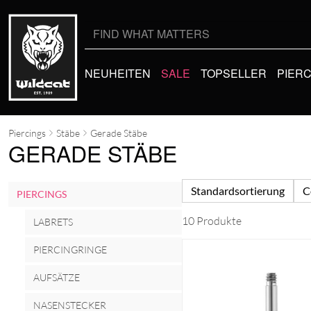
Suche
nach:
NEUHEITEN
SALE
TOPSELLER
PIER
Piercings
Stäbe
Gerade Stäbe
GERADE STÄBE
Standardsortierung
C
PIERCINGS
10 Produkte
LABRETS
PIERCINGRINGE
AUFSÄTZE
NASENSTECKER