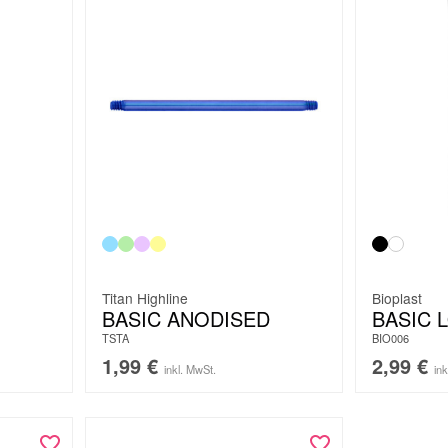
Titan Highline
Bioplast
BASIC ANODISED
BASIC 
TSTA
BIO006
1,99
€
2,99
€
inkl. MwSt.
in