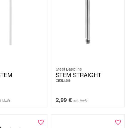
Steel Basicline
STEM
STEM STRAIGHT
CBSL1208
2,99
€
kl. MwSt.
inkl. MwSt.