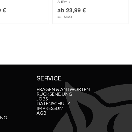
SHR218
9
€
ab
23,99
€
inkl. MwSt.
SERVICE
FRAGEN & ANTWORTEN
RÜCKSENDUNG
JOBS
DATENSCHUTZ
IMPRESSUM
AGB
UNG