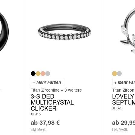
+ Mehr Farben
+ Mehr Fa
e
Titan Zirconline + 3 weitere
Titan Zircon
M
3-SIDED
LOVELY
MULTICRYSTAL
SEPTUM
CLICKER
XHS26
XHJ15
ab
37,98
€
ab
29,9
inkl. MwSt.
inkl. MwSt.