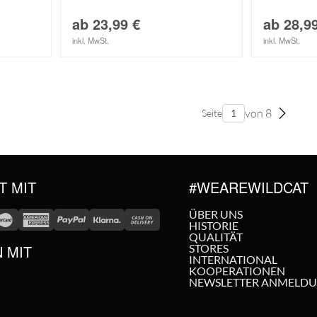
ab
23,99
€
ab
28,9
inkl. MwSt.
inkl. MwSt.
von 8
Seite
T MIT
#WEAREWILDCAT
ÜBER UNS
HISTORIE
QUALITÄT
N MIT
STORES
INTERNATIONAL
KOOPERATIONEN
NEWSLETTER ANMELD