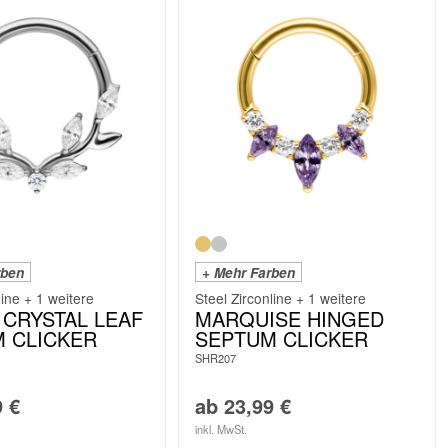
rben
+ Mehr Farben
line + 1 weitere
Steel Zirconline + 1 weitere
 CRYSTAL LEAF
MARQUISE HINGED
 CLICKER
SEPTUM CLICKER
SHR207
9
€
ab
23,99
€
inkl. MwSt.