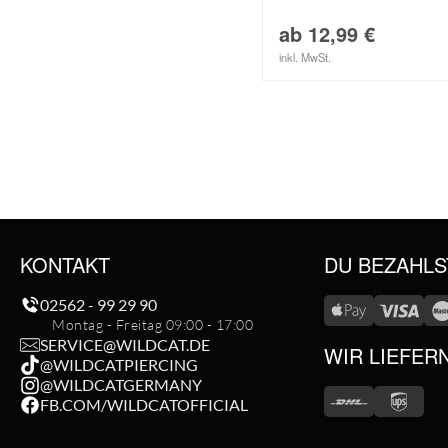
ab
12,99
€
inkl. MwSt.
KONTAKT
DU BEZAHLS
02562 - 99 29 90
Montag - Freitag 09:00 - 17:00
SERVICE@WILDCAT.DE
WIR LIEFER
@WILDCATPIERCING
@WILDCATGERMANY
FB.COM/WILDCATOFFICIAL