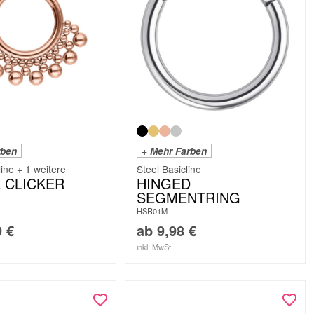
rben
+ Mehr Farben
line + 1 weitere
Steel Basicline
 CLICKER
HINGED
SEGMENTRING
HSR01M
9
€
ab
9,98
€
inkl. MwSt.