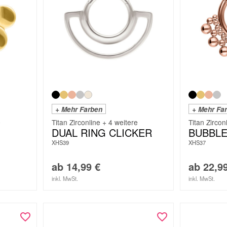
+ Mehr Farben
+ Mehr Fa
e
Titan Zirconline + 4 weitere
Titan Zircon
DUAL RING CLICKER
BUBBLE
XHS39
XHS37
ab
14,99
€
ab
22,9
inkl. MwSt.
inkl. MwSt.