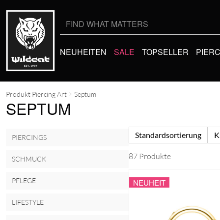
Suche
nach:
NEUHEITEN
SALE
TOPSELLER
PIER
Produkt Piercing Art
Septum
SEPTUM
Standardsortierung
K
PIERCINGS
87 Produkte
SCHMUCK
PFLEGE
NEUHEIT
LIFESTYLE