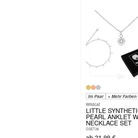
Im Paar
+ Mehr Farben
Wildcat
LITTLE SYNTHET
PEARL ANKLET W
NECKLACE SET
GSET26
ab
21,99
€