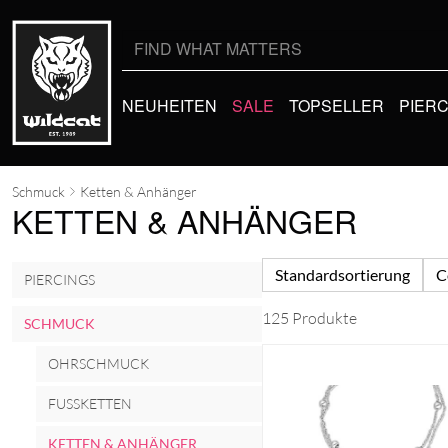
Suche
nach:
NEUHEITEN
SALE
TOPSELLER
PIER
Schmuck
Ketten & Anhänger
KETTEN & ANHÄNGER
Standardsortierung
C
PIERCINGS
125 Produkte
SCHMUCK
OHRSCHMUCK
FUSSKETTEN
KETTEN & ANHÄNGER