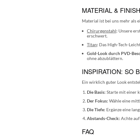
MATERIAL & FINIS
Material ist bei uns mehr als e
Chirurgenstahl
:
Unsere erst
erschwert.
Titan
:
Das High-Tech-Leicht
Gold-Look durch PVD-Besc
ohne abzublättern.
INSPIRATION: SO 
Ein wirklich guter Look entste
Die Basis:
Starte mit einer k
Der Fokus:
Wähle eine mittl
Die Tiefe:
Ergänze eine lang
Abstands-Check:
Achte auf
FAQ