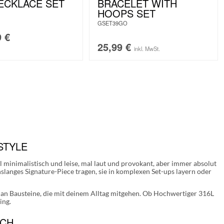
ECKLACE SET
BRACELET WITH
HOOPS SET
GSET39GO
9
€
25,99
€
inkl. MwSt.
STYLE
al minimalistisch und leise, mal laut und provokant, aber immer absolut
nslanges Signature-Piece tragen, sie in komplexen Set-ups layern oder
n an Bausteine, die mit deinem Alltag mitgehen. Ob Hochwertiger 316L
ing.
TCH