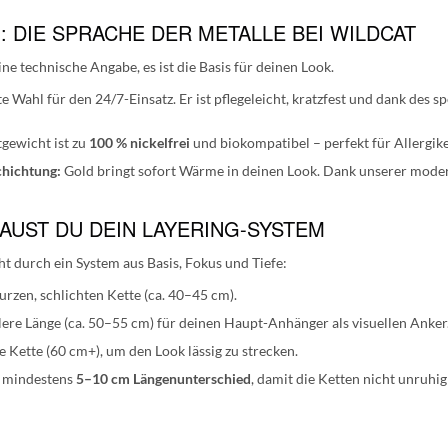
H: DIE SPRACHE DER METALLE BEI WILDCAT
ine technische Angabe, es ist die Basis für deinen Look.
e Wahl für den 24/7-Einsatz. Er ist pflegeleicht, kratzfest und dank des s
gewicht ist zu
100 % nickelfrei
und biokompatibel – perfekt für Allergik
hichtung:
Gold bringt sofort Wärme in deinen Look. Dank unserer mod
BAUST DU DEIN LAYERING-SYSTEM
ht durch ein System aus Basis, Fokus und Tiefe:
urzen, schlichten Kette (ca. 40–45 cm).
ere Länge (ca. 50–55 cm) für deinen Haupt-Anhänger als visuellen Anker
e Kette (60 cm+), um den Look lässig zu strecken.
 mindestens
5–10 cm Längenunterschied
, damit die Ketten nicht unruhi