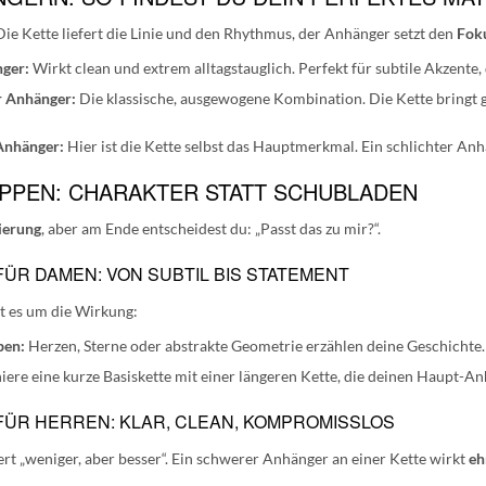
 Die Kette liefert die Linie und den Rhythmus, der Anhänger setzt den
Fok
nger:
Wirkt clean und extrem alltagstauglich. Perfekt für subtile Akzente, d
r Anhänger:
Die klassische, ausgewogene Kombination. Die Kette bringt 
 Anhänger:
Hier ist die Kette selbst das Hauptmerkmal. Ein schlichter Anh
UPPEN: CHARAKTER STATT SCHUBLADEN
ierung
, aber am Ende entscheidest du: „Passt das zu mir?“.
R DAMEN: VON SUBTIL BIS STATEMENT
t es um die Wirkung:
ben:
Herzen, Sterne oder abstrakte Geometrie erzählen deine Geschichte.
re eine kurze Basiskette mit einer längeren Kette, die deinen Haupt-Anhä
R HERREN: KLAR, CLEAN, KOMPROMISSLOS
rt „weniger, aber besser“. Ein schwerer Anhänger an einer
Kette wirkt
eh