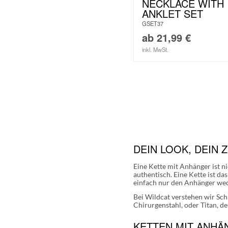
NECKLACE WITH
ANKLET SET
GSET37
ab
21,99
€
inkl. MwSt.
DEIN LOOK, DEIN 
Eine Kette mit Anhänger ist ni
authentisch. Eine Kette ist da
einfach nur den Anhänger wech
Bei Wildcat verstehen wir Sc
Chirurgenstahl, oder Titan, 
KETTEN MIT ANHÄ