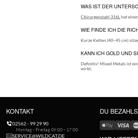
WAS IST DER UNTERSC
Chirurgenstahl 316L
hat einen
WIE FINDE ICH DIE R
Kurze Ketten (40–45 cm) sitz
KANN ICH GOLD UND S
Definitiv!
Mixed Metals
ist ei
wirkt.
KONTAKT
DU BEZAHLS
02562 - 99 29 90
Montag - Freitag 09:00 - 17:00
SERVICE@WILDCAT.DE