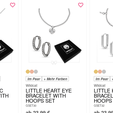
Im Paar
+ Mehr Farben
Im Paar
Wildcat
Wildcat
IC
LITTLE HEART EYE
LITTLE
ITH
BRACELET WITH
BRACEL
HOOPS SET
HOOPS
GSET30
GSET32
ab
23,99
€
ab
23,9