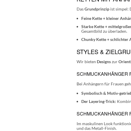
Das
Grundprinzip
ist simpel:
Feine Kette + kleiner Anhä
Starke Kette + mittelgroße
Gesamtbild zu überladen.
Chunky Kette + schlichter
STYLES & ZIELGR
Wir bieten
Designs
zur
Orient
SCHMUCKANHÄNGER FÜ
Bei Anhängern für Frauen geh
Symbolisch & Motiv-getrie
Der Layering-Trick:
Kombinie
SCHMUCKANHÄNGER FÜ
Im maskulinen Look funktionie
und das Metall-Finish.