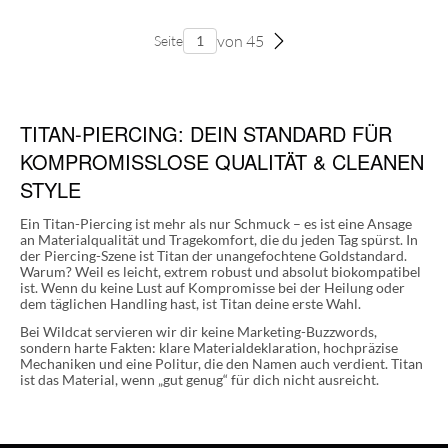
von 45
Seite
TITAN-PIERCING: DEIN STANDARD FÜR
KOMPROMISSLOSE QUALITÄT & CLEANEN
STYLE
Ein Titan-Piercing ist mehr als nur Schmuck – es ist eine Ansage
an Materialqualität und Tragekomfort, die du jeden Tag spürst. In
der Piercing-Szene ist Titan der unangefochtene Goldstandard.
Warum? Weil es leicht, extrem robust und absolut biokompatibel
ist. Wenn du keine Lust auf Kompromisse bei der Heilung oder
dem täglichen Handling hast, ist Titan deine erste Wahl.
Bei Wildcat servieren wir dir keine Marketing-Buzzwords,
sondern harte Fakten: klare Materialdeklaration, hochpräzise
Mechaniken und eine Politur, die den Namen auch verdient. Titan
ist das Material, wenn „gut genug“ für dich nicht ausreicht.
WARUM TITAN IM PIERCING-GAME DIE