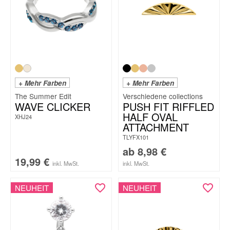
+ Mehr Farben
+ Mehr Farben
The Summer Edit
WAVE CLICKER
PUSH FIT RIFFLED
HALF OVAL
XHJ24
ATTACHMENT
TLYFX101
ab
8,98
€
19,99
€
inkl. MwSt.
inkl. MwSt.
NEUHEIT
NEUHEIT