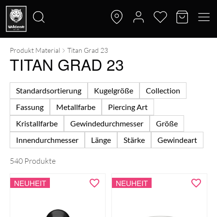
Produkt Material
Titan Grad 23
Suche
TITAN GRAD 23
nach:
Standardsortierung
Kugelgröße
Collection
Fassung
Metallfarbe
Piercing Art
Kristallfarbe
Gewindedurchmesser
Größe
Innendurchmesser
Länge
Stärke
Gewindeart
540 Produkte
NEUHEIT
NEUHEIT