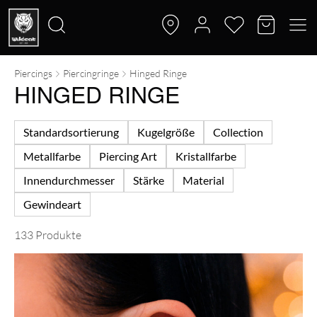
Piercings
Piercingringe
Hinged Ringe
Suche
HINGED RINGE
nach:
Standardsortierung
Kugelgröße
Collection
Metallfarbe
Piercing Art
Kristallfarbe
Innendurchmesser
Stärke
Material
Gewindeart
133 Produkte