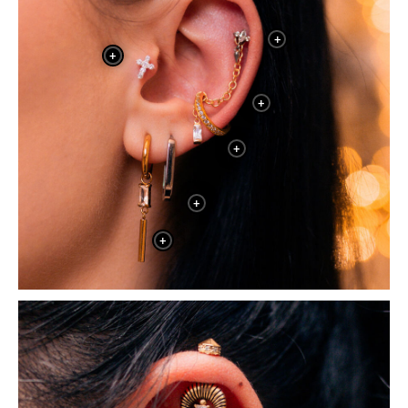
+
+
+
+
+
+