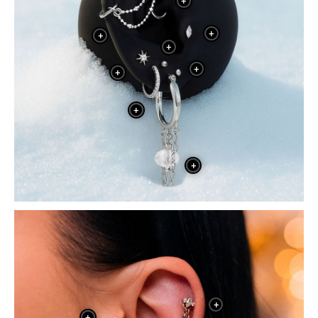
+
+
+
+
+
+
+
+
+
+