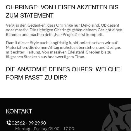
OHRRINGE: VON LEISEN AKZENTEN BIS
ZUM STATEMENT
Vergiss den Gedanken, dass Ohrringe nur Deko sind. Ob dezent
oder massiv: Die richtigen Ohrringe geben deinem Gesicht einen
Rahmen und machen dein „Ear-Project“ erst komplett.
Damit dieser Style auch langfristig funktioniert, setzen wir auf
Materialien, die deinen Alltag mühelos überstehen, und Designs
mit echter Haltung. Von massiven Edelstahl-Creolen bis zu
filigranen Steckern aus hochwertigem Titan.
DIE ANATOMIE DEINES OHRES: WELCHE
FORM PASST ZU DIR?
Standard gibt’s hier nicht, denn jedes Ohr ist anders. Damit dein
neues
Piercing
am Ende auch wirklich so sitzt, wie du es dir
vorstellst, klären wir hier kurz die
wichtigsten Grundlagen
.
OHRSTECKER:
KONTAKT
Ohrstecker
sitzen direkt auf dem
Ohrläppchen
und sorgen für
02562 - 99 29 90
eine klare,
präzise Linie
.
Montag - Freitag 09:00 - 17:00