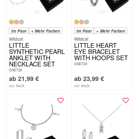
Im Paar
+ Mehr Farben
Im Paar
+ Mehr Farben
Wildcat
Wildcat
LITTLE
LITTLE HEART
SYNTHETIC PEARL
EYE BRACELET
ANKLET WITH
WITH HOOPS SET
NECKLACE SET
GSET30
GSET26
ab
21,99
€
ab
23,99
€
inkl. MwSt.
inkl. MwSt.