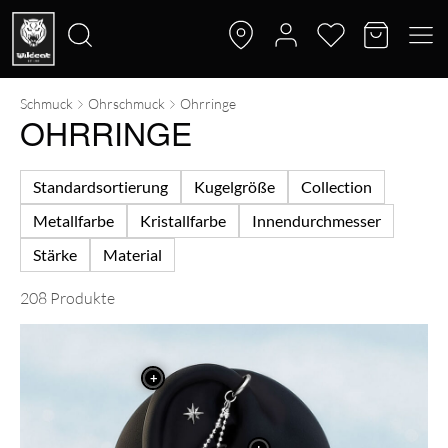
Schmuck
Ohrschmuck
Ohrringe
Suche
OHRRINGE
nach:
Standardsortierung
Kugelgröße
Collection
Metallfarbe
Kristallfarbe
Innendurchmesser
Stärke
Material
208 Produkte
+