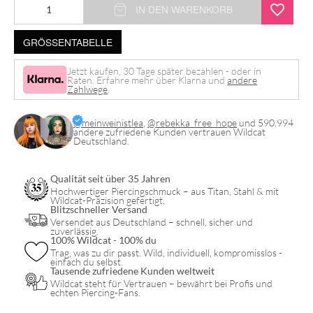
Little
IN DEN WARENKORB
Synthetic
GRÖSSENTABELLE
Pearl
Bracelet
Jetzt kaufen, 30 Tage später bezahlen - oder in
Raten. Erfahre mehr über Klarna und
andere
with
Zahlwege
.
Twisted
Bow
@meinweinistlea
,
@rebekka_free_hope
und 590.994
andere zufriedene Kunden vertrauen Wildcat
Hoops
Deutschland.
Set
Qualität seit über 35 Jahren
Menge
Hochwertiger Piercingschmuck – aus Titan, Stahl & mit
Wildcat-Präzision gefertigt.
Blitzschneller Versand
Versendet aus Deutschland – schnell, sicher und
zuverlässig.
100% Wildcat - 100% du
Trag, was zu dir passt. Wild, individuell, kompromisslos -
einfach du selbst.
Tausende zufriedene Kunden weltweit
Wildcat steht für Vertrauen – bewährt bei Profis und
echten Piercing-Fans.