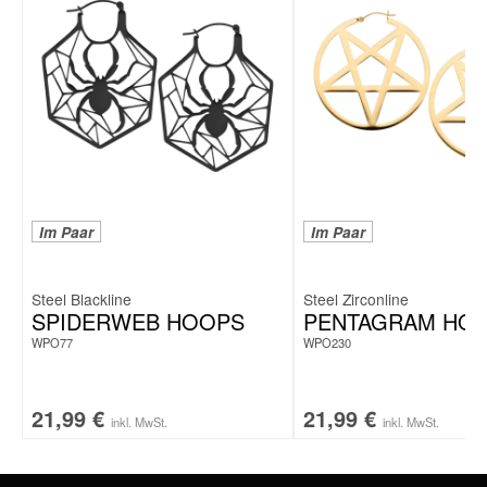
HIGHLIGHTS
Armband & Hoops aus hochwertigem Chirurgenstahl 316L
Verspieltes Armband mit schimmernden Mini-Perlen
Elegante Twisted Bow Hoops – modernes Schleifen-Design
Hautfreundlich, langlebig & angenehm leicht
Inklusive edler Wildcat-Geschenkbox – perfekt als Geschenk
Im Paar
Im Paar
Steel Blackline
Steel Zirconline
SPIDERWEB HOOPS
PENTAGRAM HO
WPO77
WPO230
21,99
€
21,99
€
inkl. MwSt.
inkl. MwSt.