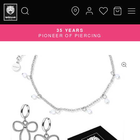
QUALITY DOES MATTER
35 YEARS
Suche
QUALITÄTSPRODUKTE MADE IN GERMANY
PIONEER OF PIERCING
nach: