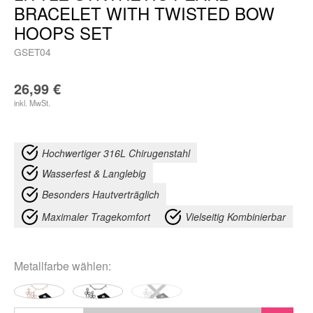
BRACELET WITH TWISTED BOW
HOOPS SET
GSET04
26,99
€
inkl. MwSt.
Hochwertiger 316L Chirugenstahl
Wasserfest & Langlebig
Besonders Hautverträglich
Maximaler Tragekomfort
Vielseitig Kombinierbar
Metallfarbe
wählen: