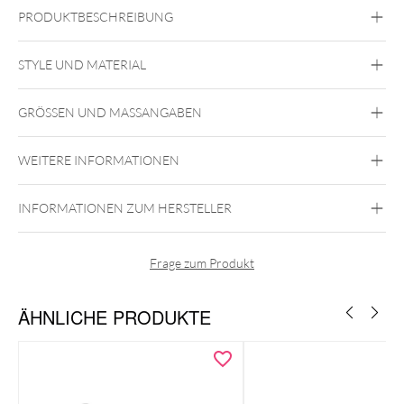
PRODUKTBESCHREIBUNG
LITTLE PEARL BRACELET WITH TWISTED BOW HOOPS
– GESCHENKSET
STYLE UND MATERIAL
Wildcat
GRÖSSEN UND MASSANGABEN
Chirurgenstahl 316L
Roségold
Schwarz
Silber
WEITERE INFORMATIONEN
Ohr
INFORMATIONEN ZUM HERSTELLER
Frage zum Produkt
ÄHNLICHE PRODUKTE