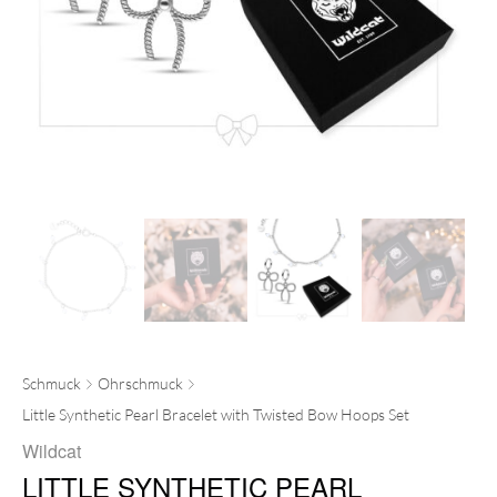
Schmuck
Ohrschmuck
Little Synthetic Pearl Bracelet with Twisted Bow Hoops Set
Wildcat
LITTLE SYNTHETIC PEARL