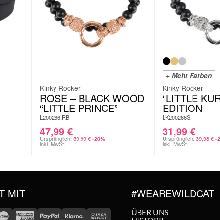
+ Mehr Farben
Kinky Rocker
Kinky Rocker
ROSE – BLACK WOOD
“LITTLE KUR
“LITTLE PRINCE”
EDITION
L200266.RB
LK200266S
47,99
€
31,99
€
Ursprünglich:
59,99
€
Ursprünglich:
39,98
€
-20%
-
inkl. MwSt.
inkl. MwSt.
T MIT
#WEAREWILDCAT
ÜBER UNS
HISTORIE