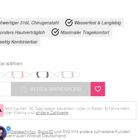
hwertiger 316L Chirugenstahl
Wasserfest & Langlebig
onders Hautverträglich
Maximaler Tragekomfort
lseitig Kombinierbar
rbe
wählen:
IN DEN WARENKORB
Jetzt kaufen, 30 Tage später bezahlen - oder in Raten. Erfahre mehr
über Klarna und
andere Zahlwege
.
@thepeachyfox
,
@pixs30
und 590.994 andere zufriedene Kunden
vertrauen Wildcat Deutschland.