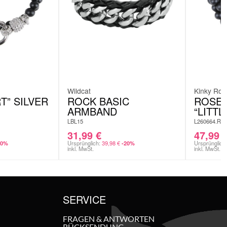
Wildcat
Kinky Roc
T” SILVER
ROCK BASIC
ROSE 
ARMBAND
“LITTL
LBL15
L260664.RB
31,99
€
47,99
Ursprünglich:
39,98
€
Ursprünglich
20%
-20%
inkl. MwSt.
inkl. MwSt.
SERVICE
FRAGEN & ANTWORTEN
RÜCKSENDUNG