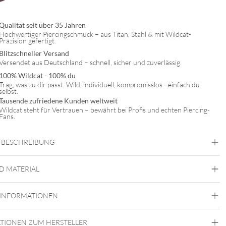
Qualität seit über 35 Jahren
Hochwertiger Piercingschmuck – aus Titan, Stahl & mit Wildcat-
Präzision gefertigt.
Blitzschneller Versand
Versendet aus Deutschland – schnell, sicher und zuverlässig.
100% Wildcat - 100% du
Trag, was zu dir passt. Wild, individuell, kompromisslos - einfach du
selbst.
Tausende zufriedene Kunden weltweit
Wildcat steht für Vertrauen – bewährt bei Profis und echten Piercing-
Fans.
BESCHREIBUNG
ehrreihige Armband ist perfekt für deinen Layering Look. Die
iedlichen Ketten aus Edelstahl in Kombination mit dem glänzenden
D MATERIAL
änger ziehen garantiert Blicke auf sich! Egal zu welchem Anlass –
bist du gewappnet für jedes Event.
 INFORMATIONEN
Wildcat
Armband kommt im modernen Doppelpack daher. Die klassische
wird durch
Chirurgenstahl 316L
önen Herz-Anhänger gekrönt.
TIONEN ZUM HERSTELLER
Gold
Roségold
Schwarz
Silber