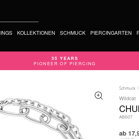
CINGS
KOLLEKTIONEN
SCHMUCK
PIERCINGARTEN
35 YEARS
PIONEER OF PIERCING
Schmuck
Wildcat
CHU
ABS07
ab
17,