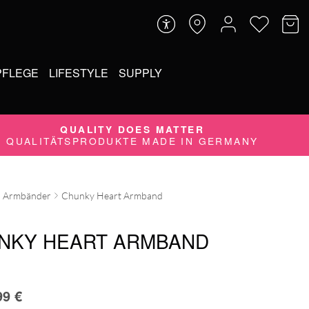
PFLEGE
LIFESTYLE
SUPPLY
QUALITY DOES MATTER
QUALITÄTSPRODUKTE MADE IN GERMANY
Armbänder
Chunky Heart Armband
NKY HEART ARMBAND
99
€