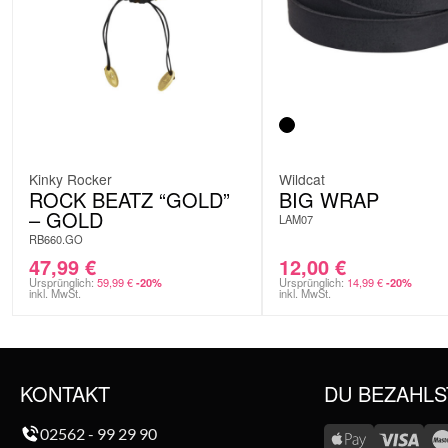
Kinky Rocker
Wildcat
ROCK BEATZ “GOLD”
BIG WRAP
– GOLD
LAM07
RB660.GO
47,99
€
12,00
€
Ursprünglich:
59,99
€
Ursprünglich:
14,99
€
-20%
-20%
inkl. MwSt.
inkl. MwSt.
KONTAKT
DU BEZAHLS
02562 - 99 29 90