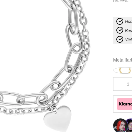
inkl. MwSt.
Hoc
Bes
Vie
Metallfa
Chunky
Heart
Armband
Menge