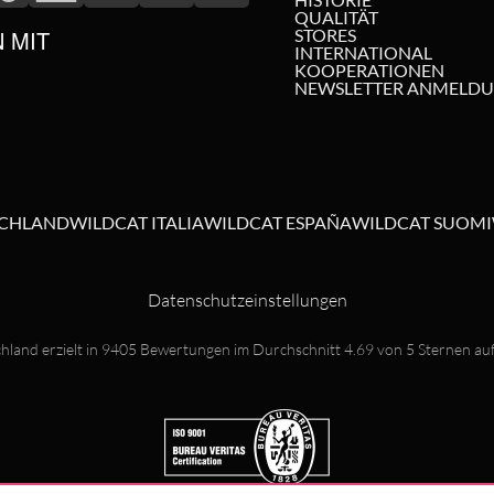
QUALITÄT
N MIT
STORES
INTERNATIONAL
KOOPERATIONEN
NEWSLETTER ANMELD
SCHLAND
WILDCAT ITALIA
WILDCAT ESPAÑA
WILDCAT SUOMI
Datenschutzeinstellungen
hland erzielt in
9405
Bewertungen im Durchschnitt
4.69
von
5
Sternen au