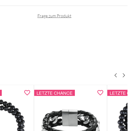
Frage zum Produkt
LETZTE CHANCE
LETZTE 