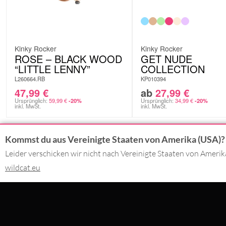
Kinky Rocker
Kinky Rocker
ROSE – BLACK WOOD
GET NUDE
“LITTLE LENNY”
COLLECTION
L260664.RB
KP010394
47,99
€
ab
27,99
€
Ursprünglich:
59,99
€
Ursprünglich:
34,99
€
-20%
-20%
inkl. MwSt.
inkl. MwSt.
Kommst du aus Vereinigte Staaten von Amerika (USA)?
Leider verschicken wir nicht nach Vereinigte Staaten von Ameri
KONTAKT
DU BEZAHLS
wildcat.eu
02562 - 99 29 90
Montag - Freitag 09:00 - 17:00
SERVICE@WILDCAT.DE
WIR LIEFER
@WILDCATPIERCING
@WILDCATGERMANY