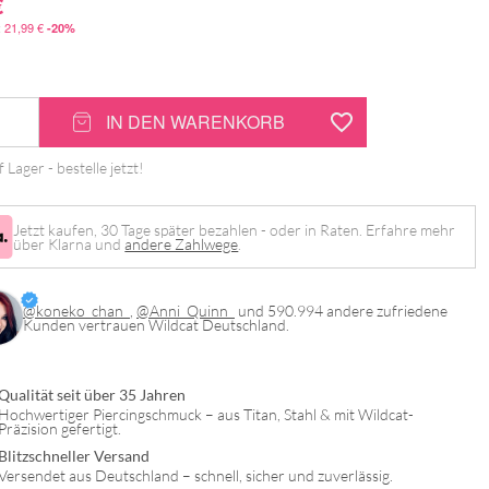
€
:
21,99
€
-20%
IN DEN WARENKORB
 Lager - bestelle jetzt!
Jetzt kaufen, 30 Tage später bezahlen - oder in Raten. Erfahre mehr
über Klarna und
andere Zahlwege
.
@koneko_chan_
,
@Anni_Quinn_
und 590.994 andere zufriedene
Kunden vertrauen Wildcat Deutschland.
Qualität seit über 35 Jahren
Hochwertiger Piercingschmuck – aus Titan, Stahl & mit Wildcat-
Präzision gefertigt.
Blitzschneller Versand
Versendet aus Deutschland – schnell, sicher und zuverlässig.