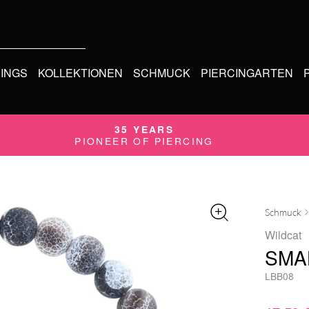
CINGS
KOLLEKTIONEN
SCHMUCK
PIERCINGARTEN
35 YEARS
PIONEER OF PIERCING
Schmuck
Wildcat
SMA
LBB08