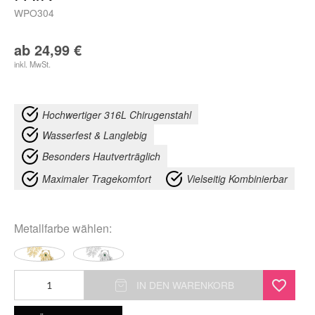
WPO304
ab
24,99
€
inkl. MwSt.
Hochwertiger 316L Chirugenstahl
Wasserfest & Langlebig
Besonders Hautverträglich
Maximaler Tragekomfort
Vielseitig Kombinierbar
Metallfarbe
wählen:
Enchanted
IN DEN WARENKORB
Moss