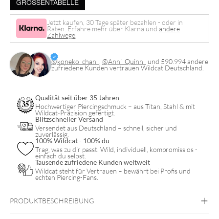
GRÖSSENTABELLE
Agate
Hoops
Jetzt kaufen, 30 Tage später bezahlen - oder in
Raten. Erfahre mehr über Klarna und
andere
Pair
Zahlwege
.
Menge
@koneko_chan_
,
@Anni_Quinn_
und 590.994 andere
zufriedene Kunden vertrauen Wildcat Deutschland.
Qualität seit über 35 Jahren
Hochwertiger Piercingschmuck – aus Titan, Stahl & mit
Wildcat-Präzision gefertigt.
Blitzschneller Versand
Versendet aus Deutschland – schnell, sicher und
zuverlässig.
100% Wildcat - 100% du
Trag, was zu dir passt. Wild, individuell, kompromisslos -
einfach du selbst.
Tausende zufriedene Kunden weltweit
Wildcat steht für Vertrauen – bewährt bei Profis und
echten Piercing-Fans.
PRODUKTBESCHREIBUNG
Enchanted Moss Agate Hoops (Pair)