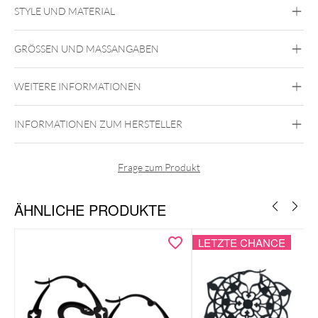
STYLE UND MATERIAL
Steel Highline
Steel Zirconline
GRÖSSEN UND MASSANGABEN
Chirurgenstahl 316L
Gold
Schwarz
Silber
WEITERE INFORMATIONEN
Ohr
INFORMATIONEN ZUM HERSTELLER
Frage zum Produkt
ÄHNLICHE PRODUKTE
LETZTE CHANCE