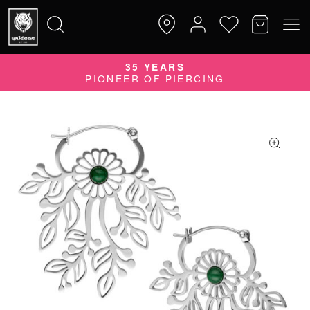
35 YEARS
Suche
PIONEER OF PIERCING
nach: