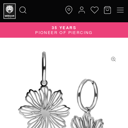
QUALITY DOES MATTER
35 YEARS
Suche
QUALITÄTSPRODUKTE MADE IN GERMANY
PIONEER OF PIERCING
nach: