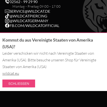
02562 - 99 29 90
Montag - Freitag 09:00 - 17:00
SERVICE@WILDCAT.DE
@WILDCATPIERCING
@WILDCATGERMANY
FB.COM/WILDCATOFFICIAL
Kommst du aus Vereinigte Staaten von Amerika
BESTELLUNG WIDERRUFEN
(USA)?
Leider verschicken wir nicht nach Vereinigte Staaten von
DU BEZAHLST MIT
Amerika (USA). Bitte besuche unseren Shop für Vereinigte
Staaten von Amerika (USA)
wildcat.eu
WIR LIEFERN MIT
SCHLIESSEN
NEUHEITEN