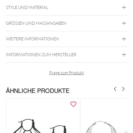
Unsere Earcatcher: Kleine Klappcreolen mit Charms!
STYLE UND MATERIAL
Steel Blackline
Steel Highline
Steel
Roseline
Steel Zirconline
GRÖSSEN UND MASSANGABEN
Chirurgenstahl 316L
Gold
Roségold
Schwarz
Silber
WEITERE INFORMATIONEN
Ohr
INFORMATIONEN ZUM HERSTELLER
Edelstahl ist korrosionsbeständig und durch unsere High-End
Frage zum Produkt
PVD Beschichtung bleibt die Farbe deiner Ohrringe abriebfest
und farbecht!
ÄHNLICHE PRODUKTE