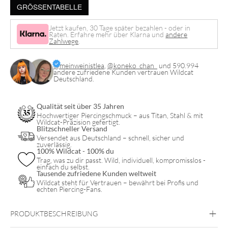
GRÖSSENTABELLE
Hoops
Menge
Jetzt kaufen, 30 Tage später bezahlen - oder in
Raten. Erfahre mehr über Klarna und
andere
Zahlwege
.
@meinweinistlea
,
@koneko_chan_
und 590.994
andere zufriedene Kunden vertrauen Wildcat
Deutschland.
Qualität seit über 35 Jahren
Hochwertiger Piercingschmuck – aus Titan, Stahl & mit
Wildcat-Präzision gefertigt.
Blitzschneller Versand
Versendet aus Deutschland – schnell, sicher und
zuverlässig.
100% Wildcat - 100% du
Trag, was zu dir passt. Wild, individuell, kompromisslos -
einfach du selbst.
Tausende zufriedene Kunden weltweit
Wildcat steht für Vertrauen – bewährt bei Profis und
echten Piercing-Fans.
PRODUKTBESCHREIBUNG