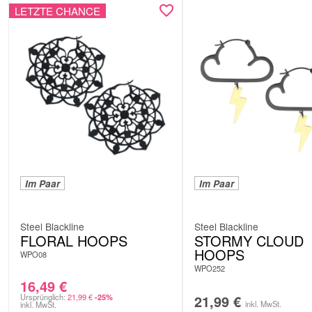
LETZTE CHANCE
Im Paar
Im Paar
Steel Blackline
Steel Blackline
FLORAL HOOPS
STORMY CLOUD
HOOPS
WPO08
WPO252
16,49
€
Ursprünglich:
21,99
€
21,99
€
-25%
inkl. MwSt.
inkl. MwSt.