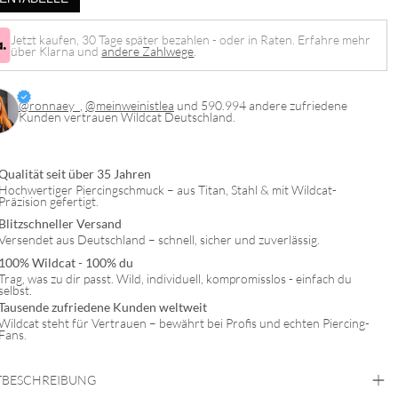
Jetzt kaufen, 30 Tage später bezahlen - oder in Raten. Erfahre mehr
über Klarna und
andere Zahlwege
.
@ronnaey_
,
@meinweinistlea
und 590.994 andere zufriedene
Kunden vertrauen Wildcat Deutschland.
Qualität seit über 35 Jahren
Hochwertiger Piercingschmuck – aus Titan, Stahl & mit Wildcat-
Präzision gefertigt.
Blitzschneller Versand
Versendet aus Deutschland – schnell, sicher und zuverlässig.
100% Wildcat - 100% du
Trag, was zu dir passt. Wild, individuell, kompromisslos - einfach du
selbst.
Tausende zufriedene Kunden weltweit
Wildcat steht für Vertrauen – bewährt bei Profis und echten Piercing-
Fans.
BESCHREIBUNG