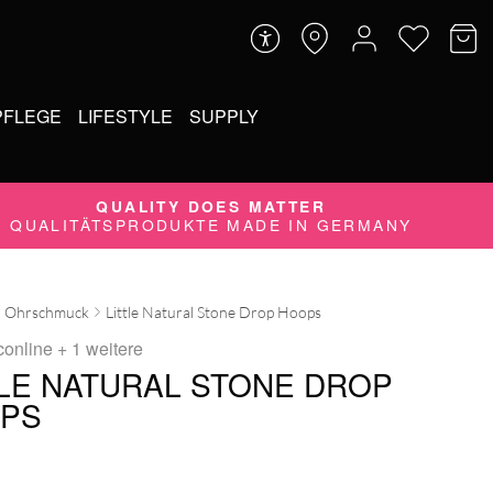
PFLEGE
LIFESTYLE
SUPPLY
QUALITY DOES MATTER
QUALITÄTSPRODUKTE MADE IN GERMANY
Ohrschmuck
Little Natural Stone Drop Hoops
conline
+ 1 weitere
TLE NATURAL STONE DROP
PS