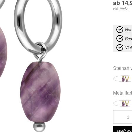
ab
14,
inkl. MwSt.
Hoc
Bes
Vie
Steinart
w
Metallfa
Little
Natural
Stone
GRÖSSE