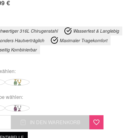
99
€
hwertiger 316L Chirugenstahl
Wasserfest & Langlebig
onders Hautverträglich
Maximaler Tragekomfort
lseitig Kombinierbar
ählen:
rbe
wählen:
IN DEN WARENKORB
NTABELLE