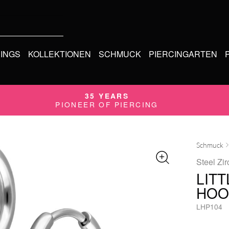
CINGS
KOLLEKTIONEN
SCHMUCK
PIERCINGARTEN
35 YEARS
PIONEER OF PIERCING
Schmuck
Steel Zir
LIT
HOO
LHP104