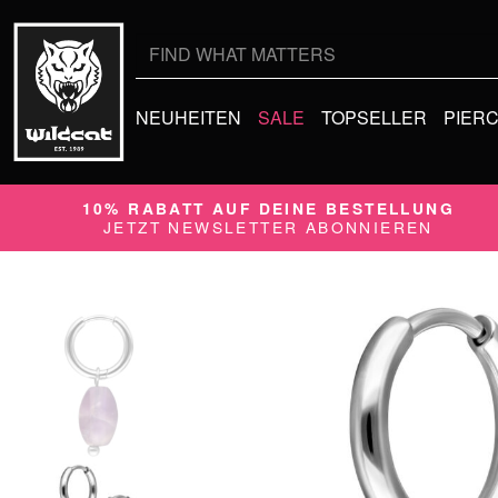
Suche
nach:
NEUHEITEN
SALE
TOPSELLER
PIER
10% RABATT AUF DEINE BESTELLUNG
JETZT NEWSLETTER ABONNIEREN