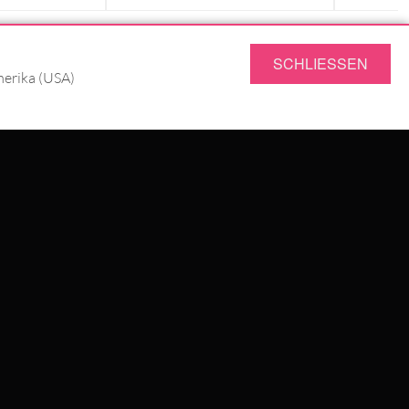
SCHLIESSEN
SERVICE
merika (USA)
FRAGEN & ANTWORTEN
RÜCKSENDUNG
JOBS
DATENSCHUTZ
IMPRESSUM
AGB
UNG
WILDCAT GREAT BRITAIN
WILDCAT IRELAND