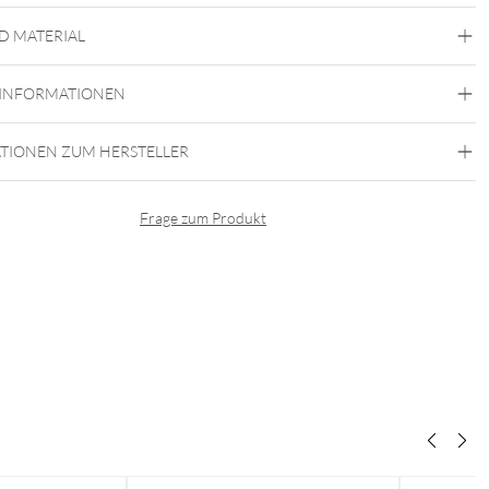
D MATERIAL
Steel Highline
Steel Zirconline
 INFORMATIONEN
Chirurgenstahl 316L
Gold
Silber
TIONEN ZUM HERSTELLER
Ohr
Frage zum Produkt