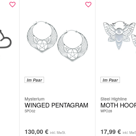
Im Paar
Im Paar
Mysterium
Steel Highline
WINGED PENTAGRAM
MOTH HOO
SPO02
WPO28
130,00
€
17,99
€
inkl. MwSt.
inkl. MwS