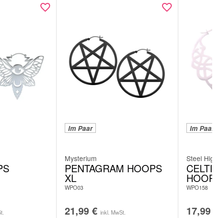
Im Paar
Im Paar
Mysterium
Steel High
PS
PENTAGRAM HOOPS
CELTI
XL
HOOP
WPO03
WPO158
21,99
€
17,99
t.
inkl. MwSt.