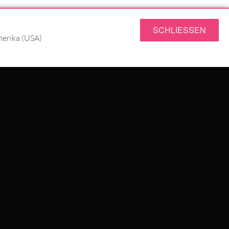
SERVICE
SCHLIESSEN
merika (USA)
FRAGEN & ANTWORTEN
RÜCKSENDUNG
JOBS
DATENSCHUTZ
IMPRESSUM
AGB
UNG
WILDCAT GREAT BRITAIN
WILDCAT IRELAND
f
Trusted Shops