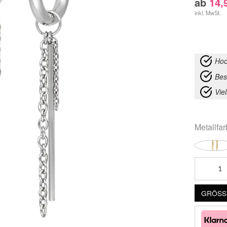
ab
14,
inkl. MwSt.
Hoc
Bes
Vie
Metallfa
Little
Bar
Chain
GRÖSSE
Hoops
Menge