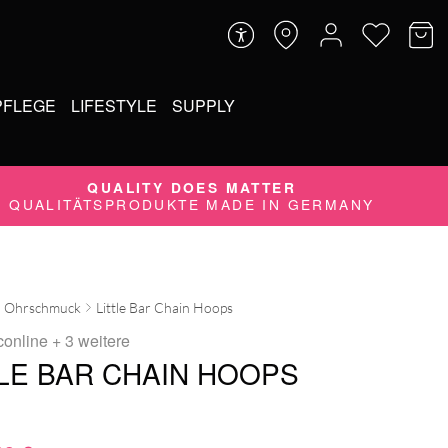
PFLEGE
LIFESTYLE
SUPPLY
QUALITY DOES MATTER
QUALITÄTSPRODUKTE MADE IN GERMANY
Ohrschmuck
Little Bar Chain Hoops
conline
+ 3 weitere
TLE BAR CHAIN HOOPS