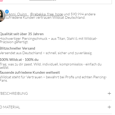
@Anni_Quinn_
,
@rebekka_free_hope
und 590.994 andere
zufriedene Kunden vertrauen Wildcat Deutschland.
Qualität seit über 35 Jahren
Hochwertiger Piercingschmuck – aus Titan, Stahl & mit Wildcat-
Präzision gefertigt.
Blitzschneller Versand
Versendet aus Deutschland – schnell, sicher und zuverlässig.
100% Wildcat - 100% du
Trag, was zu dir passt. Wild, individuell, kompromisslos - einfach du
selbst.
Tausende zufriedene Kunden weltweit
Wildcat steht für Vertrauen – bewährt bei Profis und echten Piercing-
Fans.
BESCHREIBUNG
llen kleinen Unisex Creolen, auch
Huggies
genannt, lassen sich
ig kombinieren und sind ein tolles Accessoire zu jedem Event.
Dieser
D MATERIAL
rd nicht nur in der K-Pop Szene längst gefeiert, sondern hat
eile auch in der gesamten Medienwelt Einzug erhalten.