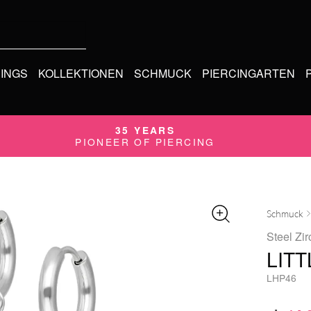
CINGS
KOLLEKTIONEN
SCHMUCK
PIERCINGARTEN
35 YEARS
PIONEER OF PIERCING
Schmuck
Steel Zir
LIT
LHP46