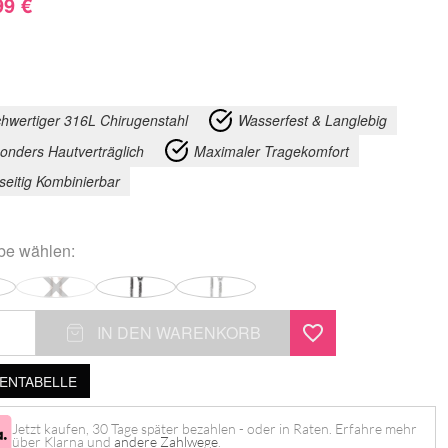
99
€
hwertiger 316L Chirugenstahl
Wasserfest & Langlebig
onders Hautverträglich
Maximaler Tragekomfort
lseitig Kombinierbar
rbe
wählen:
IN DEN WARENKORB
NTABELLE
Jetzt kaufen, 30 Tage später bezahlen - oder in Raten. Erfahre mehr
über Klarna und
andere Zahlwege
.