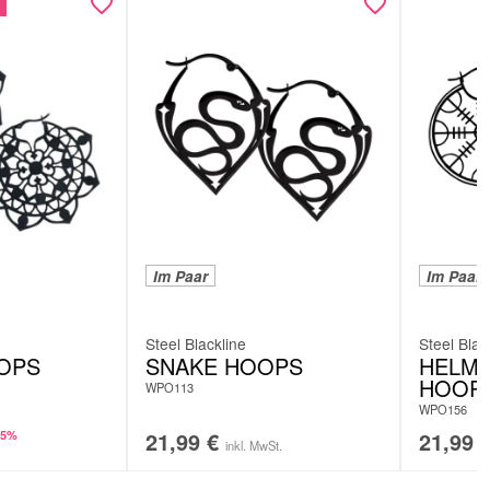
Im Paar
Im Paar
Steel Blackline
Steel Blac
OPS
SNAKE HOOPS
HELM 
HOOP
WPO113
WPO156
21,99
€
21,99
25%
inkl. MwSt.