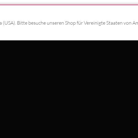
T MIT
#WEAREWILDCAT
ka (USA). Bitte besuche unseren Shop für Vereinigte Staaten von A
ÜBER UNS
HISTORIE
QUALITÄT
N MIT
STORES
INTERNATIONAL
KOOPERATIONEN
NEWSLETTER ANMELD
SCHLAND
WILDCAT ITALIA
WILDCAT ESPAÑA
WILDCAT SUOMI
Datenschutzeinstellungen
hland erzielt in
9406
Bewertungen im Durchschnitt
4.69
von
5
Sternen au