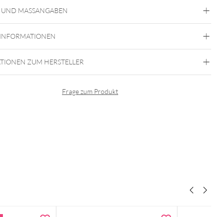
Steel Blackline
Steel Highline
Steel Roseline
Steel
Zirconline
 UND MASSANGABEN
Chirurgenstahl 316L
Gold
Roségold
Schwarz
Silber
 INFORMATIONEN
Ohr
TIONEN ZUM HERSTELLER
Frage zum Produkt