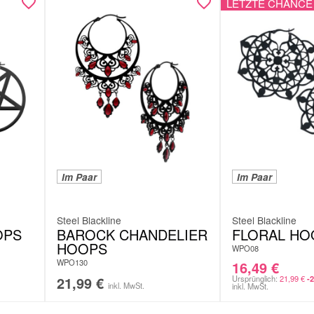
LETZTE CHANCE
Im Paar
Im Paar
Steel Blackline
Steel Blackline
OPS
BAROCK CHANDELIER
FLORAL HO
HOOPS
WPO08
WPO130
16,49
€
21,99
€
Ursprünglich:
21,99
€
-
inkl. MwSt.
inkl. MwSt.