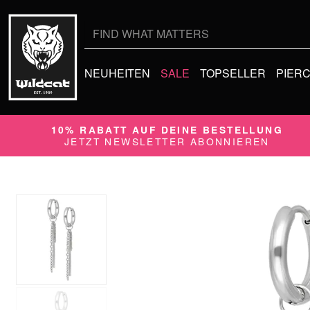
Suche
nach:
NEUHEITEN
SALE
TOPSELLER
PIER
10% RABATT AUF DEINE BESTELLUNG
JETZT NEWSLETTER ABONNIEREN