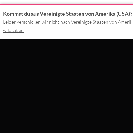
Kommst du aus Vereinigte Staaten von Amerika (USA)?
KONTAKT
DU BEZAHLS
Leider verschicken wir nicht nach Vereinigte Staaten von Ameri
02562 - 99 29 90
wildcat.eu
Montag - Freitag 09:00 - 17:00
SERVICE@WILDCAT.DE
WIR LIEFER
@WILDCATPIERCING
@WILDCATGERMANY
FB.COM/WILDCATOFFICIAL
BESTELLUNG WIDERRUFEN
WILDCAT INTERNATIONAL
WILDCAT DEUT
Wildcat Deutsc