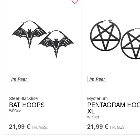
Im Paar
Im Paar
Steel Blackline
Mysterium
BAT HOOPS
PENTAGRAM HO
XL
WPO62
WPO03
21,99
€
21,99
€
inkl. MwSt.
inkl. MwSt.