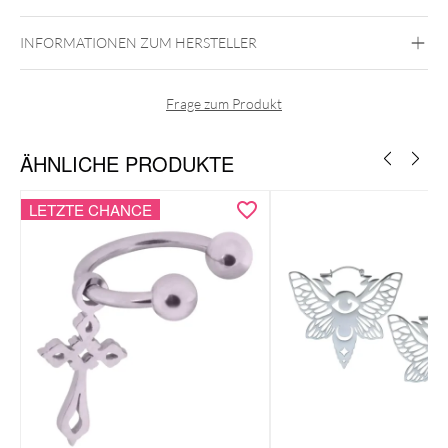
INFORMATIONEN ZUM HERSTELLER
Frage zum Produkt
ÄHNLICHE PRODUKTE
LETZTE CHANCE
Halskette & Hoops als harmonisches Set
Palmen-Motiv für einen tropischen, sommerlichen Look
Leicht, angenehm zu tragen & vielseitig kombinierbar
Dezente Anhänger mit entspannter, moderner Ausstrahlung
Inklusive edler Wildcat-Geschenkbox – ideal als Geschenk