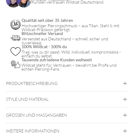
Kunden vertrauen Wildcat Deutschland.
Qualität seit über 35 Jahren
Hochwertiger Piercingschmuck – aus Titan, Stahl & mit
Wildcat-Präzision gefertigt.
Blitzschneller Versand
Versendet aus Deutschland – schnell, sicher und
zuverlässig.
100% Wildcat - 100% du
Trag, was zu dir passt. Wild, individuell, kompromisslos -
einfach du selbst.
Tausende zufriedene Kunden weltweit
Wildcat steht für Vertrauen – bewährt bei Profis und
echten Piercing-Fans.
PRODUKTBESCHREIBUNG
Palm Necklace with Hoops Set – Geschenkset
STYLE UND MATERIAL
Wildcat
GRÖSSEN UND MASSANGABEN
Chirurgenstahl 316L
Gold
Roségold
Silber
WEITERE INFORMATIONEN
Ohr