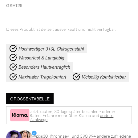
GSET29
Dieses Produkt ist derzeit ausverkauft und nicht verfügbar.
Hochwertiger 316L Chirugenstahl
Wasserfest & Langlebig
Besonders Hautverträglich
Maximaler Tragekomfort
Vielseitig Kombinierbar
GRÖSSENTABELLE
Jetzt kaufen, 30 Tage später bezahlen - oder in
Raten. Erfahre mehr über Klarna und
andere
Zahlwege
.
@pixs30
,
@ronnaey_
und 590.994 andere zufriedene