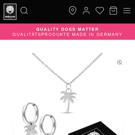
QUALITY DOES MATTER
Suche
QUALITÄTSPRODUKTE MADE IN GERMANY
nach: