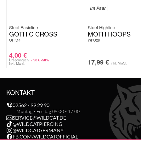
Im Paar
Steel Basicline
Steel Highline
GOTHIC CROSS
MOTH HOOPS
OHK14
WPO28
4,00
€
Ursprünglich:
7,98
€
17,99
€
-50%
inkl. MwSt.
inkl. MwSt.
KONTAKT
02562 - 99 29 90
Montag - Freitag 09:00 - 17:00
SERVICE@WILDCAT.DE
@WILDCATPIERCING
@WILDCATGERMANY
FB.COM/WILDCATOFFICIAL