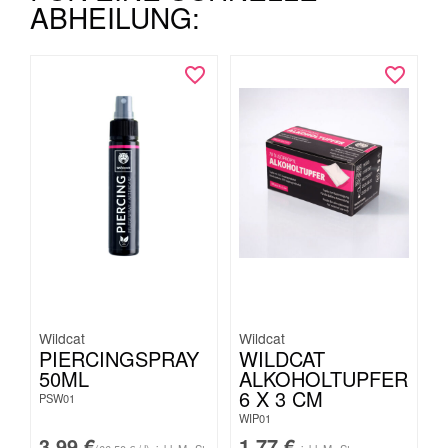
ABHEILUNG:
Wildcat
Wildcat
PIERCINGSPRAY
WILDCAT
50ML
ALKOHOLTUPFER
6 X 3 CM
PSW01
WIP01
3,99
€
1,77
€