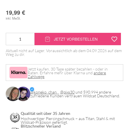
19,99
€
inkl. MwSt.
JETZT VORBESTELLEN
Aktuell nicht auf Lager. Voraussichtlich ab dem 04.09.2026 auf dem
Weg zu dir.
Jetzt kaufen, 30 Tage später bezahlen - oder in
Raten. Erfahre mehr über Klarna und
andere
Zahlwege
.
@koneko_chan_
,
@pixs30
und 590.994 andere
zufriedene Kunden vertrauen Wildcat Deutschland.
Qualität seit über 35 Jahren
Hochwertiger Piercingschmuck – aus Titan, Stahl & mit
Wildcat-Präzision gefertigt.
Blitzschneller Versand