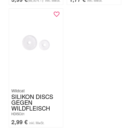
(66,50 € / l)
inkl. MwSt.
inkl. MwSt.
Wildcat
SILIKON DISCS
GEGEN
WILDFLEISCH
HDISC01
2,99
€
inkl. MwSt.