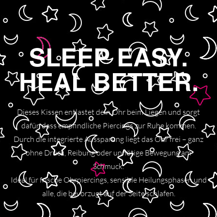
Leicht, hygienisch und vielseitig einsetzbar – perfekt für zu
Hause und unterwegs.
SLEEP EASY.
HEAL BETTER.
Dieses Kissen entlastet dein Ohr beim Liegen und sorgt
dafür, dass empfindliche Piercings zur Ruhe kommen.
Durch die integrierte Aussparung liegt das Ohr frei – ganz
ohne Druck, Reibung oder unnötige Bewegung am
Schmuck.
Ideal für frische Ohrpiercings, sensible Heilungsphasen und
alle, die bevorzugt auf der Seite schlafen.