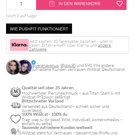
14K
IN DEN WARENKORB
Gold
Noch 8 auf Lager
Push-
Fit
WIE PUSHFIT FUNKTIONIERT
Moissanit
Jetzt kaufen, 30 Tage später bezahlen - oder in
Trinity
Raten. Erfahre mehr über Klarna und
andere
Zahlwege
.
Aufsatz
Menge
@verenavenus
,
@pixs30
und 590.994 andere
zufriedene Kunden vertrauen Wildcat Deutschland.
Qualität seit über 35 Jahren
Hochwertiger Piercingschmuck – aus Titan, Stahl & mit
Wildcat-Präzision gefertigt.
Blitzschneller Versand
Versendet aus Deutschland – schnell, sicher und
zuverlässig.
100% Wildcat - 100% du
Trag, was zu dir passt. Wild, individuell, kompromisslos -
einfach du selbst.
Tausende zufriedene Kunden weltweit
Wildcat steht für Vertrauen – bewährt bei Profis und