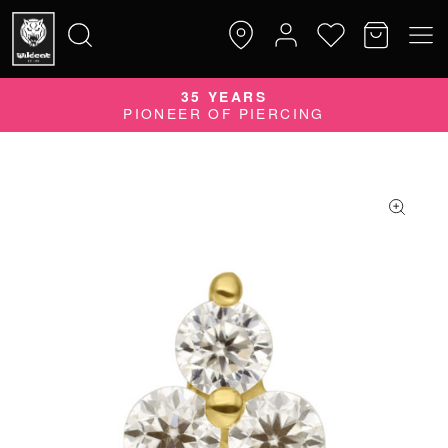
35 YEARS
Suche
PIONEER OF PIERCING
nach: