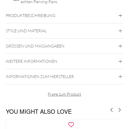
echten Piercing-Fans.
PRODUKTBESCHREIBUNG
14K Gold Push-Fit Moissanit Trinity Attachment –
Strahlende Dreiecks-Silhouette mit luxuriöser Brillanz
STYLE UND MATERIAL
Fine Goldline
GRÖSSEN UND MASSANGABEN
585er Gold
Gold
WEITERE INFORMATIONEN
Lippe
Ohr
Push Fit
INFORMATIONEN ZUM HERSTELLER
Frage zum Produkt
YOU MIGHT ALSO LOVE