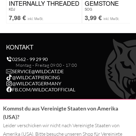
INTERNALLY THREADED
GEMSTONE
KDJ
SOG
7,98
€
3,99
€
inkl. MwSt.
inkl. MwSt.
KONTAKT
02562 - 99 29 90
Montag - Freitag 09:00 - 17:00
SERVICE@WILDCAT.DE
@WILDCATPIERCING
@WILDCATGERMANY
FB.COM/WILDCATOFFICIAL
Kommst du aus Vereinigte Staaten von Amerika
BESTELLUNG WIDERRUFEN
(USA)?
Leider verschicken wir nicht nach Vereinigte Staaten von
DU BEZAHLST MIT
Amerika (USA). Bitte besuche unseren Shop für Vereinigte