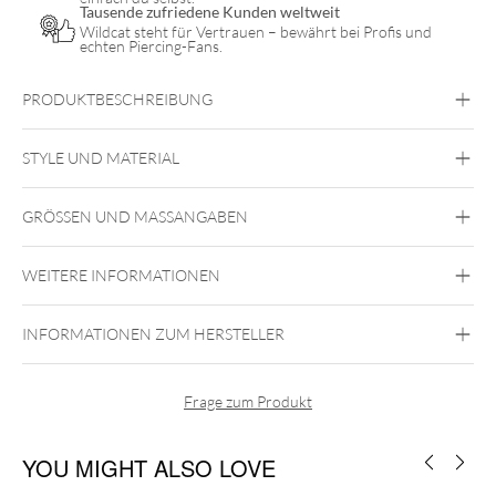
Tausende zufriedene Kunden weltweit
Wildcat steht für Vertrauen – bewährt bei Profis und
echten Piercing-Fans.
PRODUKTBESCHREIBUNG
STYLE UND MATERIAL
Fine Goldline
GRÖSSEN UND MASSANGABEN
585er Gold
585er
Gold
WEITERE INFORMATIONEN
Ohr
Außengewinde
INFORMATIONEN ZUM HERSTELLER
Zu den passenden Gold Labrets
Zu den passenden Titan Labrets
Frage zum Produkt
YOU MIGHT ALSO LOVE