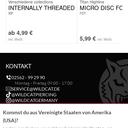
Titan Highline
INTERNALLY THREADED
MICRO DISC FOR
XIP
FDT
ab
4,99
€
5,99
€
inkl. MwSt.
inkl. MwSt.
KONTAKT
02562 - 99 29 90
Montag - Freitag 09:00 - 17:00
SERVICE@WILDCAT.DE
@WILDCATPIERCING
@WILDCATGERMANY
FB.COM/WILDCATOFFICIAL
Kommst du aus Vereinigte Staaten von Amerika
(USA)?
BESTELLUNG WIDERRUFEN