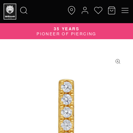
35 YEARS
Suche
PIONEER OF PIERCING
nach: