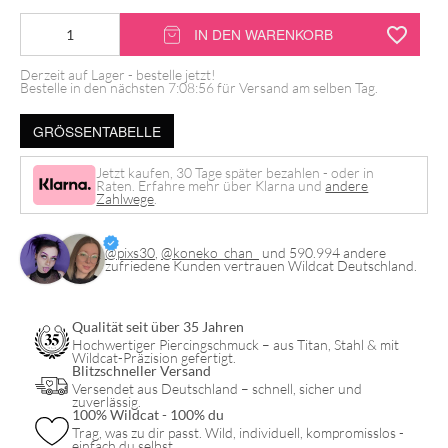
14K
IN DEN WARENKORB
Internally
Derzeit auf Lager - bestelle jetzt!
Row
Bestelle in den nächsten
7:08:56
für Versand am selben Tag.
of
GRÖSSENTABELLE
5
Crystals
Jetzt kaufen, 30 Tage später bezahlen - oder in
Raten. Erfahre mehr über Klarna und
andere
Aufsatz
Zahlwege
.
Menge
@pixs30
,
@koneko_chan_
und 590.994 andere
zufriedene Kunden vertrauen Wildcat Deutschland.
Qualität seit über 35 Jahren
Hochwertiger Piercingschmuck – aus Titan, Stahl & mit
Wildcat-Präzision gefertigt.
Blitzschneller Versand
Versendet aus Deutschland – schnell, sicher und
zuverlässig.
100% Wildcat - 100% du
Trag, was zu dir passt. Wild, individuell, kompromisslos -
einfach du selbst.