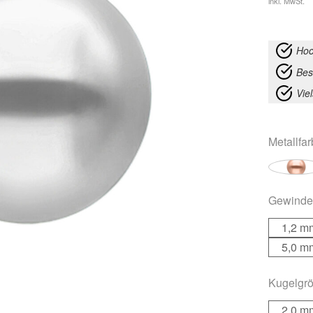
inkl. MwSt.
Hoc
Bes
Vie
Metallfa
Gewinde
1,2 m
5,0 m
Kugelgr
2,0 m