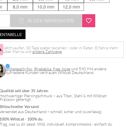
m
8,0 mm
10,0 mm
12,0 mm
IN DEN WARENKORB
NTABELLE
Jetzt kaufen, 30 Tage später bezahlen - oder in Raten. Erfahre mehr
über Klarna und
andere Zahlwege
.
@thepeachyfox
,
@rebekka_free_hope
und 590.994 andere
zufriedene Kunden vertrauen Wildcat Deutschland.
Qualität seit über 35 Jahren
Hochwertiger Piercingschmuck – aus Titan, Stahl & mit Wildcat-
Präzision gefertigt.
Blitzschneller Versand
Versendet aus Deutschland – schnell, sicher und zuverlässig.
100% Wildcat - 100% du
Trag, was zu dir passt. Wild, individuell, kompromisslos - einfach du