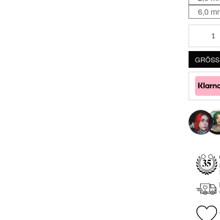
6,0 m
Standard
Threaded
Ball
GRÖSSE
Menge