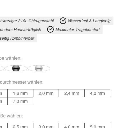
hwertiger 316L Chirugenstahl
Wasserfest & Langlebig
onders Hautverträglich
Maximaler Tragekomfort
lseitig Kombinierbar
rbe
wählen:
durchmesser
wählen:
m
1,6 mm
2,0 mm
2,4 mm
4,0 mm
m
7,0 mm
öße
wählen:
m
2,5 mm
3,0 mm
4,0 mm
5,0 mm