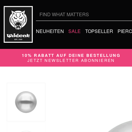
Suche
nach:
NEUHEITEN
SALE
TOPSELLER
PIER
10% RABATT AUF DEINE BESTELLUNG
JETZT NEWSLETTER ABONNIEREN