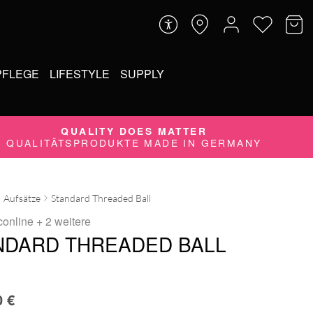
PFLEGE
LIFESTYLE
SUPPLY
QUALITY DOES MATTER
QUALITÄTSPRODUKTE MADE IN GERMANY
Aufsätze
Standard Threaded Ball
conline
+ 2 weitere
NDARD THREADED BALL
0
€