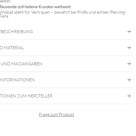
selbst.
Tausende zufriedene Kunden weltweit
Wildcat steht für Vertrauen – bewährt bei Profis und echten Piercing-
Fans.
BESCHREIBUNG
D MATERIAL
Steel Basicline
Steel Blackline
Steel Zirconline
 UND MASSANGABEN
Chirurgenstahl 316L
Roségold
Schwarz
Silber
 INFORMATIONEN
Innengewinde
TIONEN ZUM HERSTELLER
Frage zum Produkt