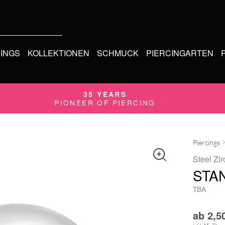
CINGS
KOLLEKTIONEN
SCHMUCK
PIERCINGARTEN
35 YEARS
PIONEER OF PIERCING
Piercings
Steel Zir
STA
TBA
ab
2,5