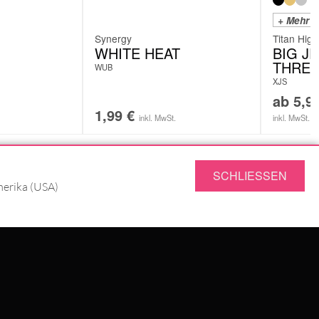
+ Mehr F
Synergy
Titan High
WHITE HEAT
BIG J
THRE
WUB
XJS
ab
5,9
1,99
€
inkl. MwSt.
inkl. MwSt.
SCHLIESSEN
SERVICE
merika (USA)
FRAGEN & ANTWORTEN
RÜCKSENDUNG
JOBS
DATENSCHUTZ
IMPRESSUM
AGB
UNG