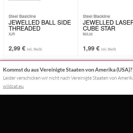
Steel Basicline
Steel Blackline
JEWELLED BALL SIDE
JEWELLED LASE
THREADED
CUBE STAR
XJR
MJL02
2,99
€
1,99
€
inkl. MwSt.
inkl. MwSt.
Kommst du aus Vereinigte Staaten von Amerika (USA)?
KONTAKT
DU BEZAHLS
Leider verschicken wir nicht nach Vereinigte Staaten von Ameri
wildcat.eu
02562 - 99 29 90
Montag - Freitag 09:00 - 17:00
SERVICE@WILDCAT.DE
WIR LIEFER
@WILDCATPIERCING
@WILDCATGERMANY
FB.COM/WILDCATOFFICIAL