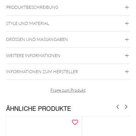
PRODUKTBESCHREIBUNG
UCCSteel Basicline® Unicorn Claw
STYLE UND MATERIAL
Steel Basicline
GRÖSSEN UND MASSANGABEN
Chirurgenstahl 316L
Silber
WEITERE INFORMATIONEN
INFORMATIONEN ZUM HERSTELLER
Innengewinde
Frage zum Produkt
ÄHNLICHE PRODUKTE