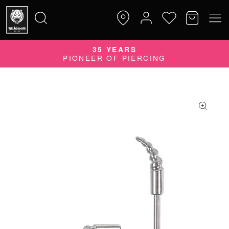
QUALITY DOES MATTER
35 YEARS
Suche
QUALITÄTSPRODUKTE MADE IN GERMANY
PIONEER OF PIERCING
nach: