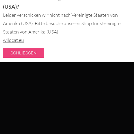
(USA)?
BESTELLUNG WIDERRUFEN
Leider verschicken wir nicht nach Vereinigte Staaten von
Amerika (USA). Bitte besuche unseren Shop für Vereinigte
DU BEZAHLST MIT
Staaten von Amerika (USA)
wildcat.eu
SCHLIESSEN
WIR LIEFERN MIT
NEUHEITEN
SALE
#WEAREWILDCAT
TOPSELLER
ÜBER UNS
HISTORIE
QUALITÄT
SERVICE
PIERCINGS
STORES
FRAGEN & ANTWORTEN
INTERNATIONAL
RÜCKSENDUNG
KOOPERATIONEN
KOLLEKTIONEN
JOBS
NEWSLETTER ANMELDUNG
WILDCAT INTERNATIONAL