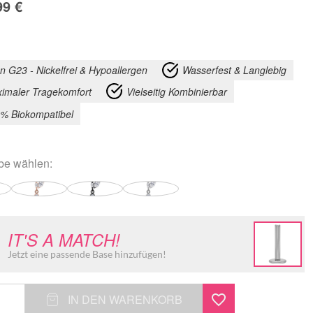
99
€
an G23 - Nickelfrei & Hypoallergen
Wasserfest & Langlebig
imaler Tragekomfort
Vielseitig Kombinierbar
% Biokompatibel
rbe
wählen:
IT'S A MATCH!
Jetzt eine passende Base hinzufügen!
IN DEN WARENKORB