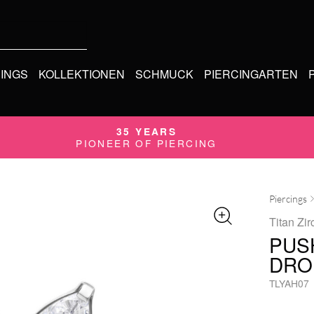
CINGS
KOLLEKTIONEN
SCHMUCK
PIERCINGARTEN
35 YEARS
PIONEER OF PIERCING
Piercings
Titan Zir
PUS
DRO
TLYAH07