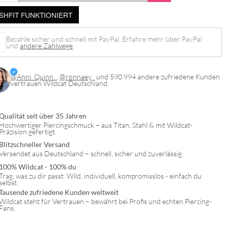
SHFIT FUNKTIONIERT
Bezahle sicher und schnell mit PayPal. Erfahre mehr über PayPal
und
andere Zahlwege
.
@Anni_Quinn_
,
@ronnaey_
und 590.994 andere zufriedene Kunden
vertrauen Wildcat Deutschland.
Qualität seit über 35 Jahren
Hochwertiger Piercingschmuck – aus Titan, Stahl & mit Wildcat-
Präzision gefertigt.
Blitzschneller Versand
Versendet aus Deutschland – schnell, sicher und zuverlässig.
100% Wildcat - 100% du
Trag, was zu dir passt. Wild, individuell, kompromisslos - einfach du
selbst.
Tausende zufriedene Kunden weltweit
Wildcat steht für Vertrauen – bewährt bei Profis und echten Piercing-
Fans.