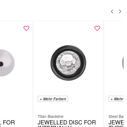
+ Mehr Farben
+ Mehr F
Titan Blackline
Steel Basi
L FOR
JEWELLED DISC FOR
JEWEL