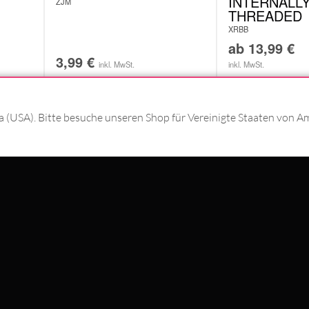
INTERNALL
ZJM
THREADED
XRBB
ab
13,99
€
3,99
€
inkl. MwSt.
inkl. MwSt.
ka (USA). Bitte besuche unseren Shop für Vereinigte Staaten von A
T MIT
#WEAREWILDCAT
ÜBER UNS
HISTORIE
QUALITÄT
N MIT
STORES
INTERNATIONAL
KOOPERATIONEN
NEWSLETTER ANMELD