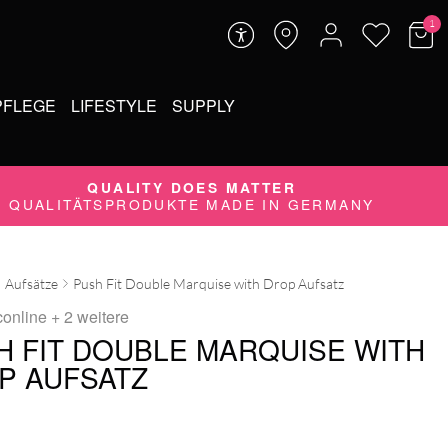
1
PFLEGE
LIFESTYLE
SUPPLY
QUALITY DOES MATTER
QUALITÄTSPRODUKTE MADE IN GERMANY
Aufsätze
Push Fit Double Marquise with Drop Aufsatz
conline
+ 2 weitere
H FIT DOUBLE MARQUISE WITH
P AUFSATZ