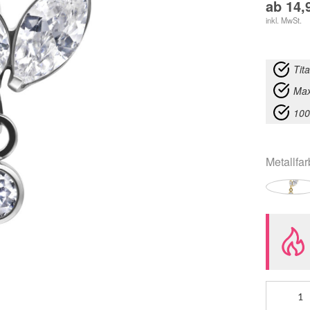
ab
14,
inkl. MwSt.
Tit
Max
100
Metallfa
Push
Fit