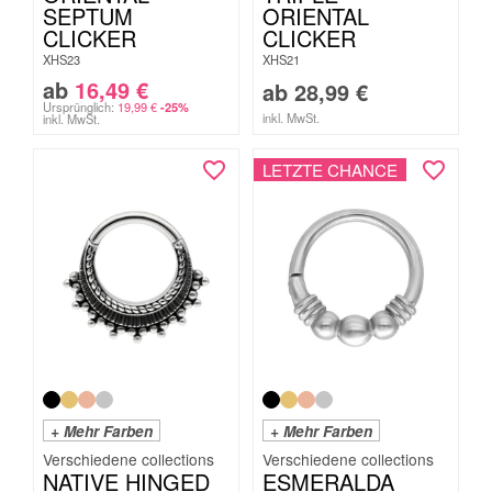
SEPTUM
ORIENTAL
CLICKER
CLICKER
XHS23
XHS21
ab
16,49
€
ab
28,99
€
Ursprünglich:
19,99
€
-25%
inkl. MwSt.
inkl. MwSt.
LETZTE CHANCE
+ Mehr Farben
+ Mehr Farben
NATIVE HINGED
ESMERALDA