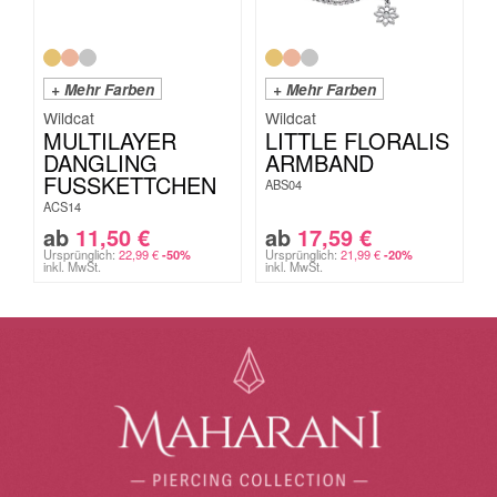
+ Mehr Farben
+ Mehr Farben
Wildcat
Wildcat
MULTILAYER
LITTLE FLORALIS
DANGLING
ARMBAND
FUSSKETTCHEN
ABS04
ACS14
ab
11,50
€
ab
17,59
€
Ursprünglich:
22,99
€
Ursprünglich:
21,99
€
-50%
-20%
inkl. MwSt.
inkl. MwSt.