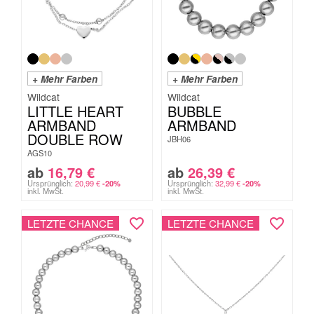
+ Mehr Farben
+ Mehr Farben
Wildcat
Wildcat
LITTLE HEART
BUBBLE
ARMBAND
ARMBAND
DOUBLE ROW
JBH06
AGS10
ab
16,79
€
ab
26,39
€
Ursprünglich:
20,99
€
Ursprünglich:
32,99
€
-20%
-20%
inkl. MwSt.
inkl. MwSt.
LETZTE CHANCE
LETZTE CHANCE