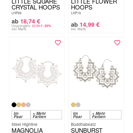
LITTLE SQUARE
LITTLE FLOWER
CRYSTAL HOOPS
HOOPS
LHP69
LHP19
ab
18,74
€
ab
14,99
€
Ursprünglich:
22,99
€
-25%
inkl. MwSt.
inkl. MwSt.
Im
+ Mehr
Im
+ Mehr
Paar
Farben
Paar
Farben
Steel Highline
Buddhabeatz
MAGNOLIA
SUNBURST