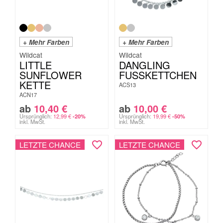
+ Mehr Farben
+ Mehr Farben
Wildcat
Wildcat
LITTLE
DANGLING
SUNFLOWER
FUSSKETTCHEN
KETTE
ACS13
ACN17
ab
10,40
€
ab
10,00
€
Ursprünglich:
12,99
€
Ursprünglich:
19,99
€
-20%
-50%
inkl. MwSt.
inkl. MwSt.
LETZTE CHANCE
LETZTE CHANCE