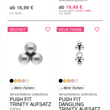
SHRORIENTALDROPS
ab
19,49
€
ab
16,99
€
Ursprünglich:
25,99
€
-25%
inkl. MwSt.
inkl. MwSt.
NEUHEIT
NEUE FARBE
+ Mehr Farben
+ Mehr Farben
PUSH FIT
PUSH FIT
TRINITY AUFSATZ
DANGLING
TRINITY AUFSATZ
TLYFX70