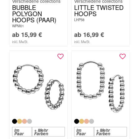
BUBBLE
LITTLE TWISTED
POLYGON
HOOPS
HOOPS (PAAR)
LHP58
WPM01
ab
15,99
€
ab
16,99
€
inkl. MwSt.
inkl. MwSt.
Im
+ Mehr
Im
+ Mehr
Paar
Farben
Paar
Farben