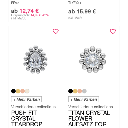
PFA22
TLYFX11
ab
12,74
€
ab
15,99
€
Ursprünglich:
14,99
€
-25%
inkl. MwSt.
inkl. MwSt.
+ Mehr Farben
+ Mehr Farben
PUSH FIT
TITAN CRYSTAL
CRYSTAL
FLOWER
TEARDROP
AUFSATZ FOR