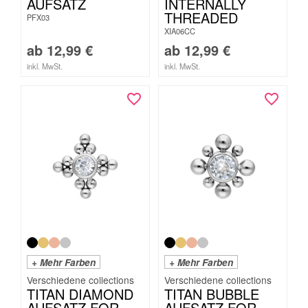
AUFSATZ
INTERNALLY
THREADED
PFX03
XIA06CC
ab
12,99
€
ab
12,99
€
inkl. MwSt.
inkl. MwSt.
+ Mehr Farben
+ Mehr Farben
TITAN DIAMOND
TITAN BUBBLE
AUFSATZ FOR
AUFSATZ FOR