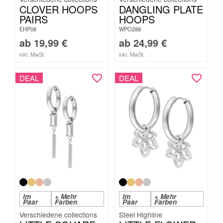
CLOVER HOOPS
DANGLING PLATE
PAIRS
HOOPS
EHP08
WPO288
ab
19,99
€
ab
24,99
€
inkl. MwSt.
inkl. MwSt.
DEAL
DEAL
Im
+ Mehr
Im
+ Mehr
Paar
Farben
Paar
Farben
Steel Highline