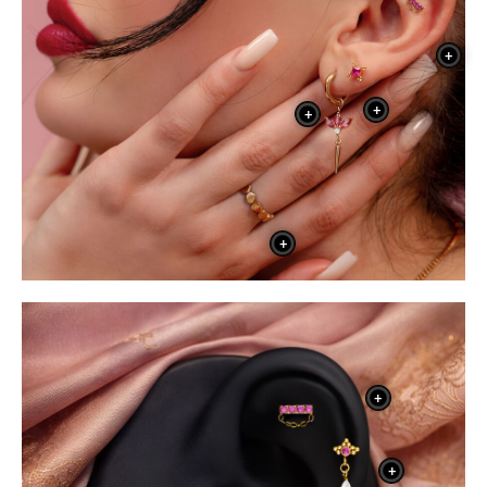
+
+
+
+
+
+