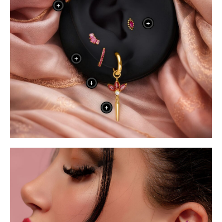
+
+
+
+
+