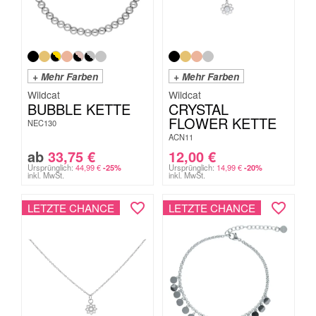
+ Mehr Farben
+ Mehr Farben
Wildcat
Wildcat
BUBBLE KETTE
CRYSTAL
FLOWER KETTE
NEC130
ACN11
ab
33,75
€
12,00
€
Ursprünglich:
44,99
€
Ursprünglich:
14,99
€
-25%
-20%
inkl. MwSt.
inkl. MwSt.
LETZTE CHANCE
LETZTE CHANCE