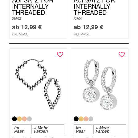
INTERNALLY
INTERNALLY
THREADED
THREADED
XIA02
XIA01
ab
12,99
€
ab
12,99
€
inkl. MwSt.
inkl. MwSt.
Im
+ Mehr
Im
+ Mehr
Paar
Farben
Paar
Farben