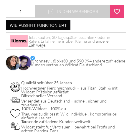
IN DEN WARENKORB
WIE PUSHFIT FUNKTIONIERT
Jetzt kaufen, 30 Tage später bezahlen - oder in
Raten. Erfahre mehr über Klarna und
andere
Zahlwege
.
@ronnaey_
,
@pixs30
und 590.994 andere zufriedene
Kunden vertrauen Wildcat Deutschland.
Qualität seit über 35 Jahren
Hochwertiger Piercingschmuck – aus Titan, Stahl & mit
Wildcat-Präzision gefertigt.
Blitzschneller Versand
Versendet aus Deutschland – schnell, sicher und
zuverlässig.
100% Wildcat - 100% du
Trag, was zu dir passt. Wild, individuell, kompromisslos -
einfach du selbst.
Tausende zufriedene Kunden weltweit
Wildcat steht für Vertrauen – bewährt bei Profis und
echten Piercing-Fans.