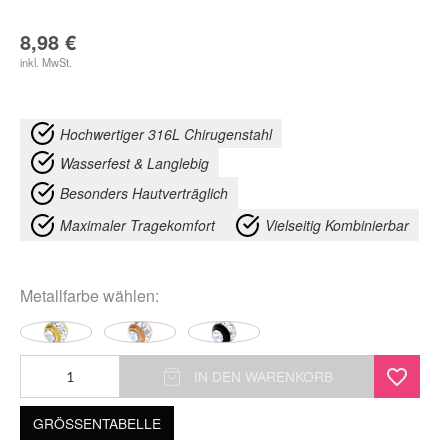
8,98
€
inkl. MwSt.
Hochwertiger 316L Chirugenstahl
Wasserfest & Langlebig
Besonders Hautverträglich
Maximaler Tragekomfort
Vielseitig Kombinierbar
Metallfarbe
wählen:
Sealed
IN DEN WARENKORB
Multi
GRÖSSENTABELLE
Jewelled