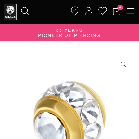
4
35 YEARS
Suche
PIONEER OF PIERCING
nach: