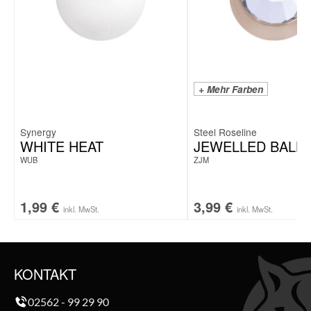
+ Mehr Farben
Synergy
Steel Roseline
WHITE HEAT
JEWELLED BALL
WUB
ZJM
1,99
€
3,99
€
inkl. MwSt.
inkl. MwSt.
KONTAKT
02562 - 99 29 90