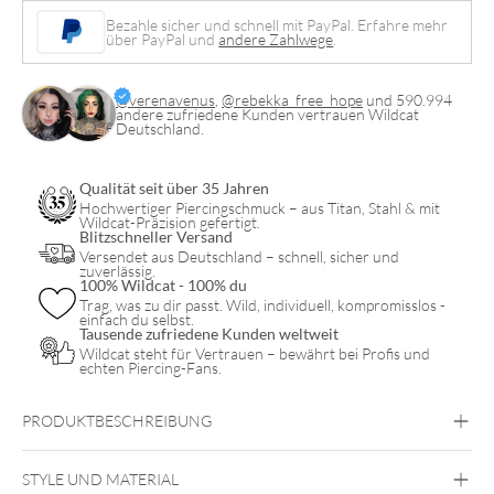
Side
Bezahle sicher und schnell mit PayPal. Erfahre mehr
Menge
über PayPal und
andere Zahlwege
.
@verenavenus
,
@rebekka_free_hope
und 590.994
andere zufriedene Kunden vertrauen Wildcat
Deutschland.
Qualität seit über 35 Jahren
Hochwertiger Piercingschmuck – aus Titan, Stahl & mit
Wildcat-Präzision gefertigt.
Blitzschneller Versand
Versendet aus Deutschland – schnell, sicher und
zuverlässig.
100% Wildcat - 100% du
Trag, was zu dir passt. Wild, individuell, kompromisslos -
einfach du selbst.
Tausende zufriedene Kunden weltweit
Wildcat steht für Vertrauen – bewährt bei Profis und
echten Piercing-Fans.
PRODUKTBESCHREIBUNG
STYLE UND MATERIAL