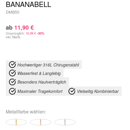
BANANABELL
DMB50
ab
11,90
€
Ursprünglich:
16,99
€
-30%
inkl. MwSt.
Hochwertiger 316L Chirugenstahl
Wasserfest & Langlebig
Besonders Hautverträglich
Maximaler Tragekomfort
Vielseitig Kombinierbar
Metallfarbe
wählen: