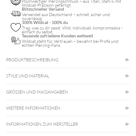
Hochwertiger Piercingschmuck – aus Titan, Stahl & mit
Wildcat-Präzision gefertigt.
Blitzschneller Versand
Versendet aus Deutschland – schnell, sicher und
zuverlässig.
100% Wildcat - 100% du
Trag, was zu dir passt. Wild, individuell, kompromisslos -
einfach du selbst.
Tausende zufriedene Kunden weltweit
Wildcat steht für Vertrauen – bewährt bei Profis und
echten Piercing-Fans.
PRODUKTBESCHREIBUNG
Du suchst noch den perfekten Eyecatcher? Dann sind unsere
Micro Bananabells genau das Richtige für Dich! Durch die
STYLE UND MATERIAL
feinen Zirkoniasteine erstrahlt Dein Lieblingspiercing in
vollkommener Brillanz.
Rookpiercings aus Chirurgenstahl
Rookpiercings aus Echtsilber
GRÖSSEN UND MASSANGABEN
Rookpiercings in der Farbe Gold
Rookpiercings in der Farbe Rosé Gold
Rookpiercings in der Farbe Silber
Rook
WEITERE INFORMATIONEN
Augenbraue
Intim Frau
Steel Basicline
Außengewinde
Steel Roseline
Steel
Zirconline
INFORMATIONEN ZUM HERSTELLER
Chirurgenstahl 316L
Silber