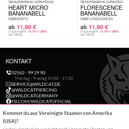
HEART MICRO
FLORESCENCE M
BANANABELL
BANANABELL
DMBHEARTS
DMBFLORESCENCES
ab
11,90
€
ab
11,90
€
Ursprünglich:
16,99
€
Ursprünglich:
16,99
€
-30%
-30%
inkl. MwSt.
inkl. MwSt.
KONTAKT
02562 - 99 29 90
Montag - Freitag 09:00 - 17:00
SERVICE@WILDCAT.DE
@WILDCATPIERCING
@WILDCATGERMANY
FB.COM/WILDCATOFFICIAL
Kommst du aus Vereinigte Staaten von Amerika
BESTELLUNG WIDERRUFEN
(USA)?