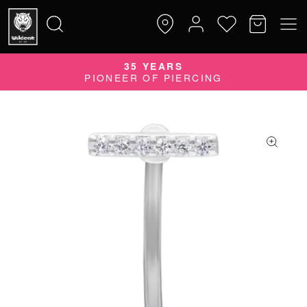
35 YEARS
Suche
PIONEER OF PIERCING
nach: