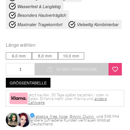
Wasserfest & Langlebig
Besonders Hautverträglich
Maximaler Tragekomfort
Vielseitig Kombinierbar
Länge
wählen:
6,0 mm
8,0 mm
10,0 mm
Micro
IN DEN WARENKORB
Bananabell
GRÖSSENTABELLE
Menge
Jetzt kaufen, 30 Tage später bezahlen - oder in
Raten. Erfahre mehr über Klarna und
andere
Zahlwege
.
@rebekka_free_hope
,
@Anni_Quinn_
und 590.994
andere zufriedene Kunden vertrauen Wildcat
Deutschland.