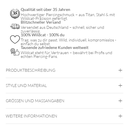
Qualität seit über 35 Jahren
Hochwertiger Piercingschmuck – aus Titan, Stahl & mit
Wildcat-Präzision gefertigt.
Blitzschneller Versand
Versendet aus Deutschland – schnell, sicher und
zuverlässig.
100% Wildcat - 100% du
Trag, was zu dir passt. Wild, individuell, kompromisslos -
einfach du selbst.
Tausende zufriedene Kunden weltweit
Wildcat steht für Vertrauen – bewährt bei Profis und
echten Piercing-Fans.
PRODUKTBESCHREIBUNG
STYLE UND MATERIAL
Daith
Vertical Labret
Bridge
Augenbraue
Intim Frau
GRÖSSEN UND MASSANGABEN
Steel Roseline
Chirurgenstahl 316L
WEITERE INFORMATIONEN
Lippe
Außengewinde