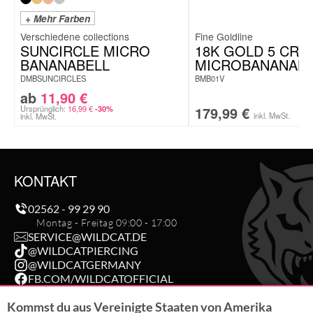
+ Mehr Farben
Fine Goldline
SUNCIRCLE MICRO
18K GOLD 5 CRY
BANANABELL
MICROBANANABE
DMBSUNCIRCLES
BMB01V
ab
11,90
€
Ursprünglich:
16,99
€
179,99
€
-30%
inkl. MwSt.
inkl. MwSt.
KONTAKT
02562 - 99 29 90
Montag - Freitag 09:00 - 17:00
SERVICE@WILDCAT.DE
@WILDCATPIERCING
@WILDCATGERMANY
FB.COM/WILDCATOFFICIAL
Kommst du aus Vereinigte Staaten von Amerika