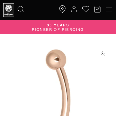
35 YEARS
Suche
PIONEER OF PIERCING
nach: