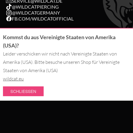
SERVICE@WILDCAT.DE
@WILDCATPIERCING
@WILDCATGERMANY
FB.COM/WILDCATOFFICIAL
Kommst du aus Vereinigte Staaten von Amerika
BESTELLUNG WIDERRUFEN
(USA)?
Leider verschicken wir nicht nach Vereinigte Staaten von
DU BEZAHLST MIT
Amerika (USA). Bitte besuche unseren Shop für Vereinigte
Staaten von Amerika (USA)
wildcat.eu
WIR LIEFERN MIT
SCHLIESSEN
NEUHEITEN
#WEAREWILDCAT
SALE
ÜBER UNS
HISTORIE