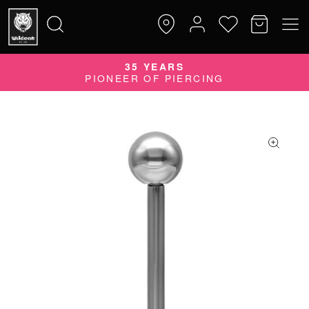
35 YEARS
Suche
PIONEER OF PIERCING
nach: