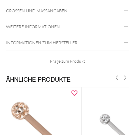
Bridge
Brust
Intim Frau
Intim Mann
GRÖSSEN UND MASSANGABEN
Titan Basicline
Titan Grad 23
WEITERE INFORMATIONEN
Silber
INFORMATIONEN ZUM HERSTELLER
Außengewinde
Frage zum Produkt
ÄHNLICHE PRODUKTE