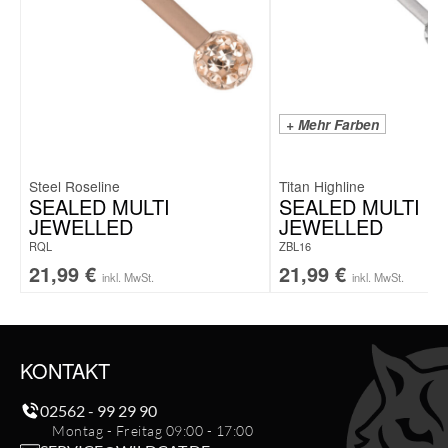
+ Mehr Farben
Steel Roseline
Titan Highline
SEALED MULTI
SEALED MULTI
JEWELLED
JEWELLED
RQL
ZBL16
21,99
€
21,99
€
inkl. MwSt.
inkl. MwSt.
KONTAKT
02562 - 99 29 90
Montag - Freitag 09:00 - 17:00