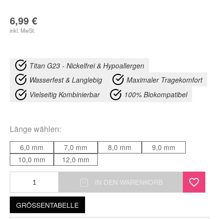
6,99
€
inkl. MwSt.
Titan G23 - Nickelfrei & Hypoallergen
Wasserfest & Langlebig
Maximaler Tragekomfort
Vielseitig Kombinierbar
100% Biokompatibel
Länge
wählen:
6,0 mm
7,0 mm
8,0 mm
9,0 mm
10,0 mm
12,0 mm
Micro
IN DEN WARENKORB
Barbell
GRÖSSENTABELLE
Menge