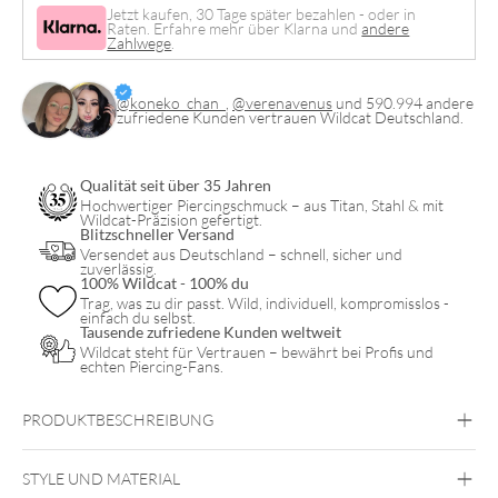
Jetzt kaufen, 30 Tage später bezahlen - oder in
Raten. Erfahre mehr über Klarna und
andere
Zahlwege
.
@koneko_chan_
,
@verenavenus
und 590.994 andere
zufriedene Kunden vertrauen Wildcat Deutschland.
Qualität seit über 35 Jahren
Hochwertiger Piercingschmuck – aus Titan, Stahl & mit
Wildcat-Präzision gefertigt.
Blitzschneller Versand
Versendet aus Deutschland – schnell, sicher und
zuverlässig.
100% Wildcat - 100% du
Trag, was zu dir passt. Wild, individuell, kompromisslos -
einfach du selbst.
Tausende zufriedene Kunden weltweit
Wildcat steht für Vertrauen – bewährt bei Profis und
echten Piercing-Fans.
PRODUKTBESCHREIBUNG
STYLE UND MATERIAL