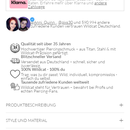
Raten. Erfahre mehr über Klarna und
andere
Zahlwege
.
@Anni_Quinn_
,
@pixs30
und 590.994 andere
zufriedene Kunden vertrauen Wildcat Deutschland.
Qualität seit über 35 Jahren
Hochwertiger Piercingschmuck – aus Titan, Stahl & mit
Wildcat-Präzision gefertigt.
Blitzschneller Versand
Versendet aus Deutschland – schnell, sicher und
zuverlässig.
100% Wildcat - 100% du
Trag, was zu dir passt. Wild, individuell, kompromisslos -
einfach du selbst.
Tausende zufriedene Kunden weltweit
Wildcat steht für Vertrauen – bewährt bei Profis und
echten Piercing-Fans.
PRODUKTBESCHREIBUNG
STYLE UND MATERIAL