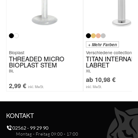
+ Mehr Farben
Bioplast
THREADED MICRO
TITAN INTERNALL
BIOPLAST STEM
LABRET
BIL
XIL
ab
10,98
€
2,99
€
inkl. MwSt.
inkl. MwSt.
KONTAKT
02562 - 99 29 90
Montag - Freitag 09:00 - 17:00