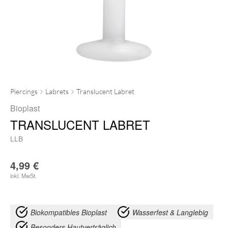
Piercings
Labrets
Translucent Labret
Bioplast
TRANSLUCENT LABRET
LLB
4,99
€
inkl. MwSt.
Biokompatibles Bioplast
Wasserfest & Langlebig
Besonders Hautverträglich