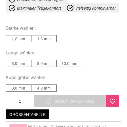
Maximaler Tragekomfort
Vielseitig Kombinierbar
Stärke
wählen:
1,2 mm
1,6 mm
Länge
wählen:
6,0 mm
8,0 mm
10,0 mm
Kugelgröße
wählen:
3,0 mm
4,0 mm
Translucent
IN DEN WARENKORB
Labret
GRÖSSENTABELLE
Menge
Jetzt kaufen, 30 Tage später bezahlen - oder in