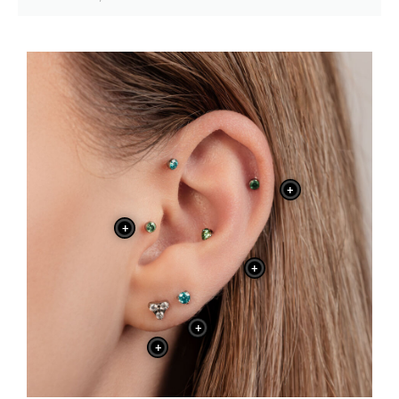
+
+
+
+
+