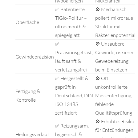
hypoallergen
Nickelanteil
✅ Patentierte
🚫 Mechanisch
TiGlo-Politur –
poliert, mikroraue
Oberfläche
ultrasmooth &
Struktur mit
spiegelglatt
Bakterienpotenzial
✅
🚫 Unsaubere
Präzisionsgefräst,
Gewinde, riskieren
Gewindepräzision
läuft sanft &
Gewebereizung
verletzungsfrei
beim Einsetzen
✅ Hergestellt &
🚫 Oft
geprüft in
unkontrollierte
Fertigung &
Deutschland, DIN
Massenfertigung,
Kontrolle
ISO 13485
fehlende
zertifiziert
Qualitätsprüfung
🚫 Erhöhtes Risiko
✅ Reizungsarm,
für Entzündungen
Heilungsverlauf
hygienisch &