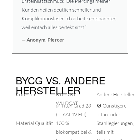
Ersteinsatzschmuck. Die Piercings meiner
Kunden heilen deutlich schneller und
Komplikationsloser. Ich arbeite entspannter,
weil einfach alles perfekt sitzt.“
— Anonym, Piercer
BYCG VS. ANDERE
HERSTELLER
Kriterium
BYCG BY
Andere Hersteller
WILDCAT
✅ Titan Grad 23
🚫 Günstigere
(TI 6AL4V ELI) –
Titan- oder
Material Qualität
100 %
Stahllegierungen,
biokompatibel &
teils mit