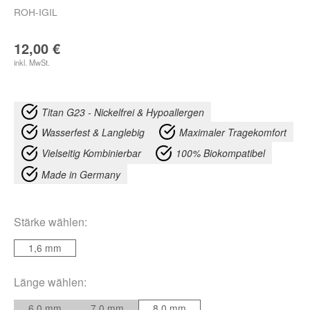
ROH-IGIL
12,00
€
inkl. MwSt.
Titan G23 - Nickelfrei & Hypoallergen
Wasserfest & Langlebig
Maximaler Tragekomfort
Vielseitig Kombinierbar
100% Biokompatibel
Made in Germany
Stärke
wählen:
1,6 mm
Länge
wählen:
6,0 mm
7,0 mm
8,0 mm