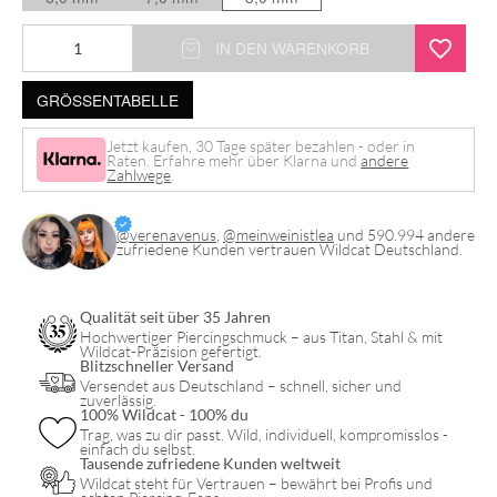
IN DEN WARENKORB
GRÖSSENTABELLE
Jetzt kaufen, 30 Tage später bezahlen - oder in
Raten. Erfahre mehr über Klarna und
andere
Zahlwege
.
@verenavenus
,
@meinweinistlea
und 590.994 andere
zufriedene Kunden vertrauen Wildcat Deutschland.
Qualität seit über 35 Jahren
Hochwertiger Piercingschmuck – aus Titan, Stahl & mit
Wildcat-Präzision gefertigt.
Blitzschneller Versand
Versendet aus Deutschland – schnell, sicher und
zuverlässig.
100% Wildcat - 100% du
Trag, was zu dir passt. Wild, individuell, kompromisslos -
einfach du selbst.
Tausende zufriedene Kunden weltweit
Wildcat steht für Vertrauen – bewährt bei Profis und