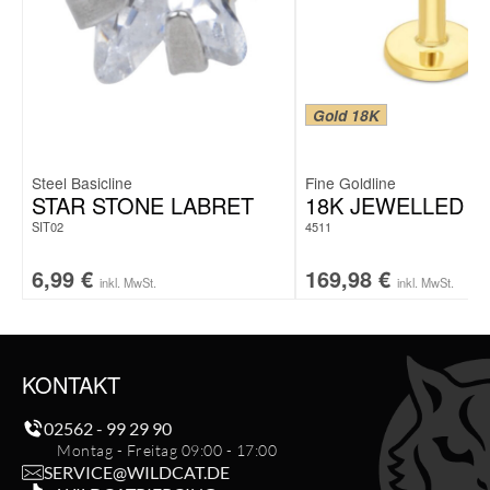
Gold 18K
Steel Basicline
Fine Goldline
STAR STONE LABRET
18K JEWELLED L
SIT02
4511
6,99
€
169,98
€
inkl. MwSt.
inkl. MwSt.
KONTAKT
02562 - 99 29 90
Montag - Freitag 09:00 - 17:00
SERVICE@WILDCAT.DE