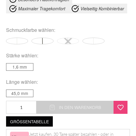
Maximaler Tragekomfort
Vielseitig Kombinierbar
Schmuckfarbe
wählen:
Stärke
wählen:
1,6 mm
Länge
wählen:
45,0 mm
Long
IN DEN WARENKORB
Bioplast
GRÖSSENTABELLE
Stem
Menge
Jetzt kaufen, 30 Tage später bezahlen - oder in