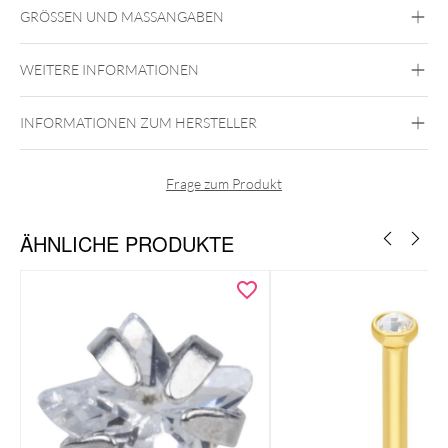
GRÖSSEN UND MASSANGABEN
Conch
Bioplast
WEITERE INFORMATIONEN
Bioplast
Lippe
Nase
Ohr
INFORMATIONEN ZUM HERSTELLER
Frage zum Produkt
ÄHNLICHE PRODUKTE
Das Labret ist im Autoklav sterilisierbar und aufgrund der
Hautfreundlichkeit des Materials auch für Allergiker absolut
unbedenklich.
Du kannst es an den verschiedensten Stellen einsetzen.
Besonders schön kommt der Stecker in deinem Helix, Lobe,
Medusa oder als Lippenpiercing zur Geltung.