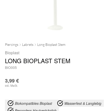
Piercings
Labrets
Long Bioplast Stem
Bioplast
LONG BIOPLAST STEM
BIO005
3,99
€
inkl. MwSt.
Biokompatibles Bioplast
Wasserfest & Langlebig
Besonders Hautverträglich