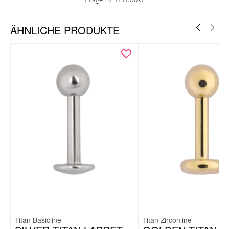
Aufgrund der Hautfreundlichkeit des Materials ist das Labret
auch für Allergiker absolut unbedenklich.
ÄHNLICHE PRODUKTE
Titan Basicline
Titan Zirconline