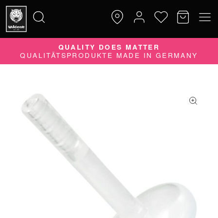
QUALITY DOES MATTER
Suche
QUALITÄTSPRODUKTE MADE IN GERMANY
nach: