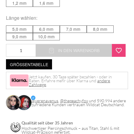
1,2 mm
1,6 mm
Länge
wählen:
5,0 mm
6,0 mm
7,0 mm
8,0 mm
9,0 mm
10,0 mm
Internally
IN DEN WARENKORB
PTFE
GRÖSSENTABELLE
Labret
Stem
Jetzt kaufen, 30 Tage später bezahlen - oder in
Raten. Erfahre mehr über Klarna und
andere
Menge
Zahlwege
.
@verenavenus
,
@thepeachyfox
und 590.994 andere
zufriedene Kunden vertrauen Wildcat Deutschland.
Qualität seit über 35 Jahren
Hochwertiger Piercingschmuck – aus Titan, Stahl & mit
Wildcat-Präzision gefertigt.