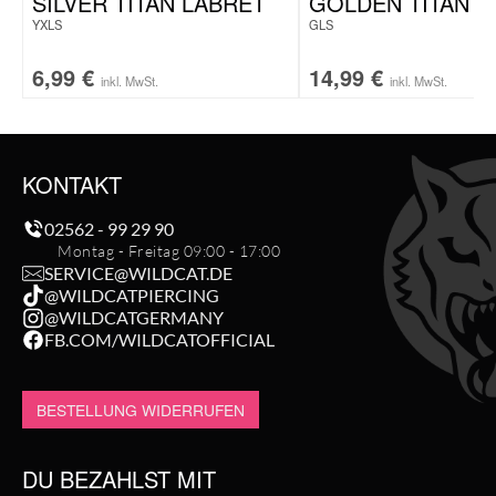
SILVER TITAN LABRET
GOLDEN TITAN L
YXLS
GLS
6,99
€
14,99
€
inkl. MwSt.
inkl. MwSt.
KONTAKT
02562 - 99 29 90
Montag - Freitag 09:00 - 17:00
SERVICE@WILDCAT.DE
@WILDCATPIERCING
@WILDCATGERMANY
FB.COM/WILDCATOFFICIAL
BESTELLUNG WIDERRUFEN
DU BEZAHLST MIT