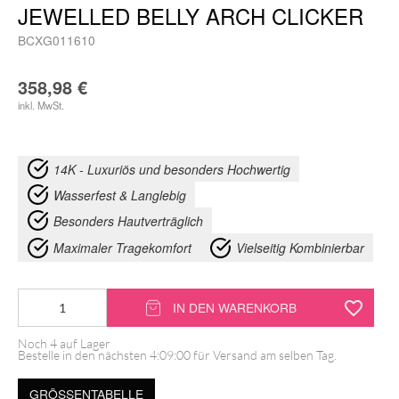
JEWELLED BELLY ARCH CLICKER
BCXG011610
358,98
€
inkl. MwSt.
14K - Luxuriös und besonders Hochwertig
Wasserfest & Langlebig
Besonders Hautverträglich
Maximaler Tragekomfort
Vielseitig Kombinierbar
14K
IN DEN WARENKORB
Gold
Noch 4 auf Lager
Moissanit
Bestelle in den nächsten
4:09:00
für Versand am selben Tag.
Crystal
GRÖSSENTABELLE