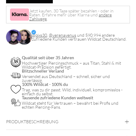
Jewelled
Belly
Jetzt kaufen, 30 Tage später bezahlen - oder in
Raten. Erfahre mehr über Klarna und
andere
Arch
Zahlwege
.
Clicker
Menge
@pixs30
,
@verenavenus
und 590.994 andere
zufriedene Kunden vertrauen Wildcat Deutschland.
Qualität seit über 35 Jahren
Hochwertiger Piercingschmuck – aus Titan, Stahl & mit
Wildcat-Präzision gefertigt.
Blitzschneller Versand
Versendet aus Deutschland – schnell, sicher und
zuverlässig.
100% Wildcat - 100% du
Trag, was zu dir passt. Wild, individuell, kompromisslos -
einfach du selbst.
Tausende zufriedene Kunden weltweit
Wildcat steht für Vertrauen – bewährt bei Profis und
echten Piercing-Fans.
PRODUKTBESCHREIBUNG