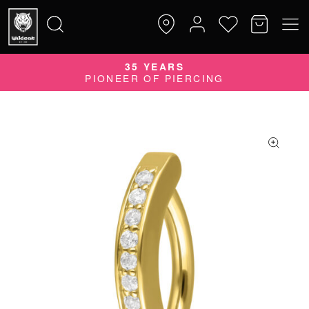
35 YEARS
Suche
PIONEER OF PIERCING
nach: