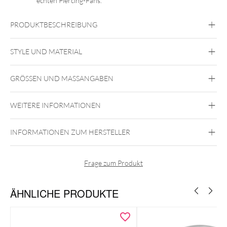
echten Piercing-Fans.
PRODUKTBESCHREIBUNG
STYLE UND MATERIAL
Intim Frau
Intim Mann
GRÖSSEN UND MASSANGABEN
Steel Zirconline
Chirurgenstahl 316L
WEITERE INFORMATIONEN
Gold
INFORMATIONEN ZUM HERSTELLER
Frage zum Produkt
ÄHNLICHE PRODUKTE