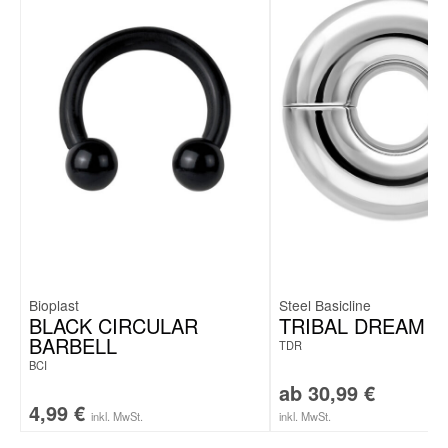
Bioplast
Steel Basicline
BLACK CIRCULAR
TRIBAL DREAM
BARBELL
TDR
BCI
ab
30,99
€
4,99
€
inkl. MwSt.
inkl. MwSt.