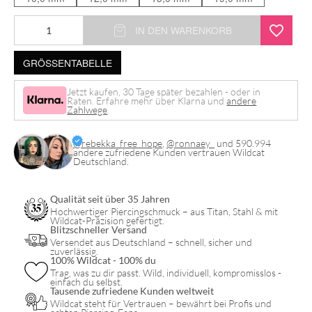
Tribal
IN DEN WARENKORB
Dream
GRÖSSENTABELLE
Ring
Menge
Jetzt kaufen, 30 Tage später bezahlen - oder in
Raten. Erfahre mehr über Klarna und
andere
Zahlwege
.
@rebekka_free_hope
,
@ronnaey_
und 590.994
andere zufriedene Kunden vertrauen Wildcat
Deutschland.
Qualität seit über 35 Jahren
Hochwertiger Piercingschmuck – aus Titan, Stahl & mit
Wildcat-Präzision gefertigt.
Blitzschneller Versand
Versendet aus Deutschland – schnell, sicher und
zuverlässig.
100% Wildcat - 100% du
Trag, was zu dir passt. Wild, individuell, kompromisslos -
einfach du selbst.
Tausende zufriedene Kunden weltweit
Wildcat steht für Vertrauen – bewährt bei Profis und