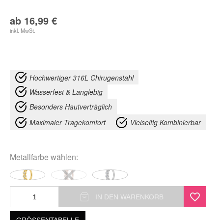
ab
16,99
€
inkl. MwSt.
Hochwertiger 316L Chirugenstahl
Wasserfest & Langlebig
Besonders Hautverträglich
Maximaler Tragekomfort
Vielseitig Kombinierbar
Metallfarbe
wählen:
Glamorous
IN DEN WARENKORB
Hinged
GRÖSSENTABELLE
Ring