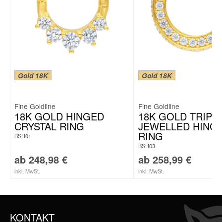
Gold 18K
Gold 18K
Fine Goldline
Fine Goldline
18K GOLD HINGED
18K GOLD TRIPL
CRYSTAL RING
JEWELLED HING
RING
BSR01
BSR03
ab
248,98
€
ab
258,99
€
inkl. MwSt.
inkl. MwSt.
KONTAKT