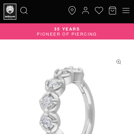
35 YEARS
Suche
PIONEER OF PIERCING
nach: