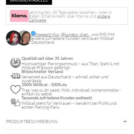
Menge
Jetzt kaufen, 30 Tage später bezahlen - oder in
Raten. Erfahre mehr über Klarna und
andere
Zahlwege
.
@thepeachyfox
,
@koneko_chan_
und 590.994
andere zufriedene Kunden vertrauen Wildcat
Deutschland.
Qualität seit über 35 Jahren
Hochwertiger Piercingschmuck – aus Titan, Stahl & mit
Wildcat-Präzision gefertigt.
Blitzschneller Versand
Versendet aus Deutschland – schnell, sicher und
zuverlässig.
100% Wildcat - 100% du
Trag, was zu dir passt. Wild, individuell, kompromisslos -
einfach du selbst.
Tausende zufriedene Kunden weltweit
Wildcat steht für Vertrauen – bewährt bei Profis und
echten Piercing-Fans.
PRODUKTBESCHREIBUNG
Unser hochwertiger Glamorous Hinged Ring ist mit vielen